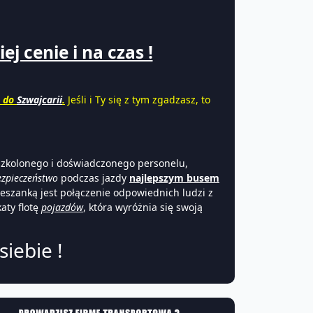
j cenie i na czas !
o do
Szwajcarii
.
Jeśli i Ty się z tym zgadzasz, to
szkolonego i doświadczonego personelu,
zpieczeństwo
podczas jazdy
najlepszym busem
szanką jest połączenie odpowiednich ludzi z
aty flotę
pojazdów
, która wyróżnia się swoją
iebie !