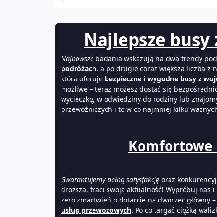
Najlepsze busy 
Najnowsze
badania wskazują na dwa trendy podró
podróżach
, a po drugie coraz większa liczba z
która oferuje
bezpieczne i wygodne busy z woj
możliwe – teraz możesz dostać się bezpośrednio
wycieczkę, w odwiedziny do rodziny lub znajom
przewoźniczych i to w co najmniej kilku ważnyc
Komfortowe b
Gwarantujemy pełną satysfakcję
oraz konkurencyj
droższa, traci swoją aktualność! Wypróbuj nas i 
zero zmartwień o dotarcie na dworzec główny – 
usług przewozowych
. Po co targać ciężką wal