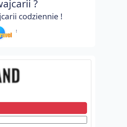
jcarii ?
arii codziennie !
!