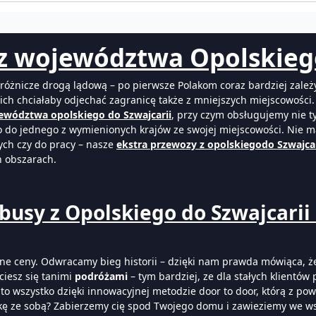
z województwa Opolskiego
żnicze drogą lądową – po pierwsze Polakom coraz bardziej zależy n
 nich chciałaby odjechać zagranicę także z mniejszych miejscowośc
ewództwa opolskiego do Szwajcarii
, przy czym obsługujemy nie t
 do jednego z wymienionych krajów ze swojej miejscowości. Nie ma
ych czy do pracy – nasze
ekstra przewozy z opolskiegodo Szwajca
h obszarach.
usy z Opolskiego do Szwajcarii !
ne ceny. Odwracamy bieg historii – dzięki nam prawda mówiąca, że
ciesz się tanimi
podróżami
– tym bardziej, ze dla stałych klientów
to wszystko dzięki innowacyjnej metodzie door to door, którą z p
izkę ze sobą? Zabierzemy cię spod Twojego domu i zawieziemy we w