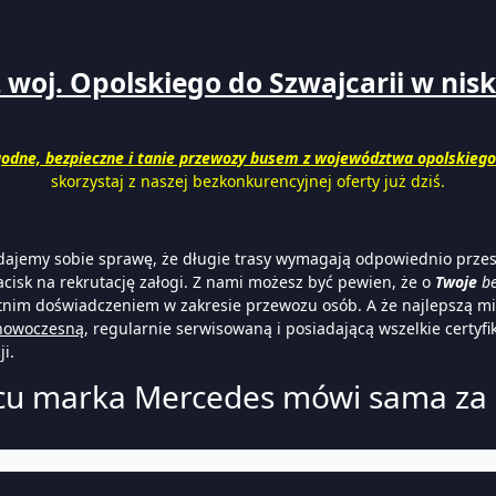
oj. Opolskiego do Szwajcarii w niskie
odne, bezpieczne i tanie przewozy busem z województwa opolskieg
skorzystaj z naszej bezkonkurencyjnej oferty już dziś.
Zdajemy sobie sprawę, że długie trasy wymagają odpowiednio prze
acisk na rekrutację załogi. Z nami możesz być pewien, że o
Twoje
be
tnim doświadczeniem w zakresie przewozu osób. A że najlepszą mie
nowoczesną
, regularnie serwisowaną i posiadającą wszelkie certyfik
i.
u marka Mercedes mówi sama za s