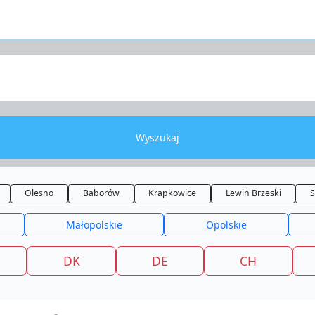
Wyszukaj
Olesno
Baborów
Krapkowice
Lewin Brzeski
S
Małopolskie
Opolskie
DK
DE
CH