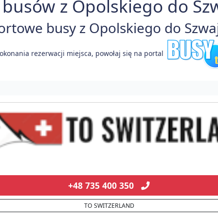
 busów z Opolskiego do Szwa
towe busy z Opolskiego do Szwajc
okonania rezerwacji miejsca, powołaj się na portal
+48 735 400 350
TO SWITZERLAND