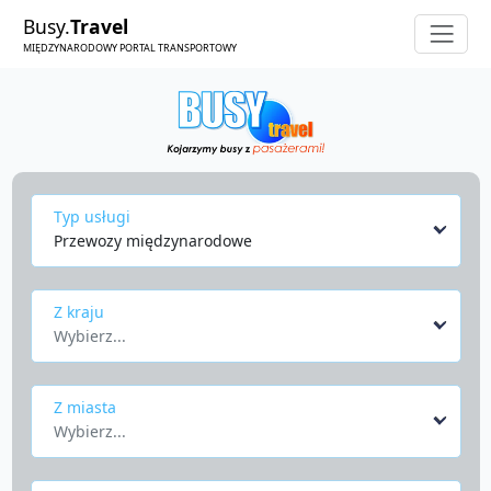
Busy.
Travel
MIĘDZYNARODOWY PORTAL TRANSPORTOWY
Typ usługi
Przewozy międzynarodowe
Z kraju
Wybierz...
Z miasta
Wybierz...