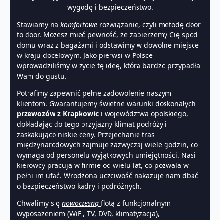
wygodę i bezpieczeństwo.
Stawiamy na
komfortowe
rozwiązanie, czyli metodę door
to door. Możesz mieć pewność, że zabierzemy Cię spod
domu wraz z bagażami i odstawimy w dowolne miejsce
w kraju docelowym. Jako pierwsi w Polsce
wprowadziliśmy w życie tę ideę, która bardzo przypadła
Wam do gustu.
Potrafimy zapewnić pełne zadowolenie naszym
klientom. Gwarantujemy świetne warunki doskonałych
przewozów z Krapkowic
i województwa
opolskiego
,
dokładając do tego przyjazny klimat podróży i
zaskakująco niskie ceny. Przejechanie tras
międzynarodowych
zajmuje zazwyczaj wiele godzin, co
wymaga od personelu wyjątkowych umiejętności. Nasi
kierowcy pracują w firmie od wielu lat, co pozwala w
pełni im ufać. Wrodzona uczciwość nakazuje nam dbać
o bezpieczeństwo kadry i podróżnych.
Chwalimy się
nowoczesną
flotą z funkcjonalnym
wyposażeniem (WiFi, TV, DVD, klimatyzacja),