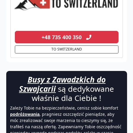
+48 735 400 350
TO SWITZERLAND
Busy z Zawadzkich do
Szwajcarii
są dedykowane
właśnie dla Ciebie !
Zależy Tobie na bezpieczeństwie, cenisz sobie komfort
podróżowania
, pragniesz oszczędzić pieniądze, aby
móc zrealizować swoje marzenia to cieszymy się, że
trafiłeś na naszą ofertę. Zapewniamy Tobie oszczędność
pieniędzy, wygodę podczas
podróży
, relaks w czasie