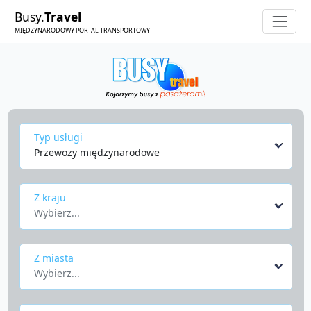
Busy.
Travel
MIĘDZYNARODOWY PORTAL TRANSPORTOWY
Typ usługi
Przewozy międzynarodowe
Z kraju
Wybierz...
Z miasta
Wybierz...