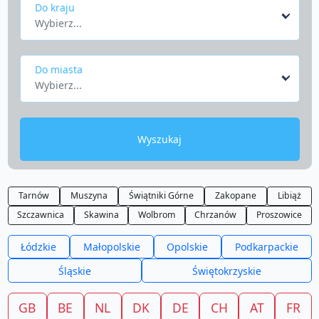
Do kraju
Wybierz...
Do miasta
Wybierz...
Wyszukaj
Tarnów
Muszyna
Świątniki Górne
Zakopane
Libiąż
Szczawnica
Skawina
Wolbrom
Chrzanów
Proszowice
Łódzkie
Małopolskie
Opolskie
Podkarpackie
Śląskie
Świętokrzyskie
GB
BE
NL
DK
DE
CH
AT
FR