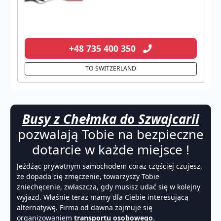
+48 735 400 350
TO SWITZERLAND
Busy z Chełmka do Szwajcarii
pozwalają Tobie na bezpieczne
dotarcie w każde miejsce !
Jeżdżąc prywatnym samochodem coraz częściej czujesz,
że dopada cię zmęczenie, towarzyszy Tobie
zniechęcenie, zwłaszcza, gdy musisz udać się w kolejny
wyjazd. Właśnie teraz mamy dla Ciebie interesującą
alternatywę. Firma od dawna zajmuje się
organizowaniem
transportu osobowego
.