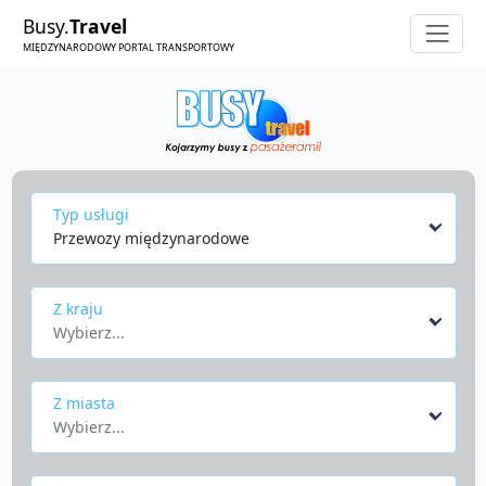
Busy.
Travel
MIĘDZYNARODOWY PORTAL TRANSPORTOWY
Typ usługi
Przewozy międzynarodowe
Z kraju
Wybierz...
Z miasta
Wybierz...