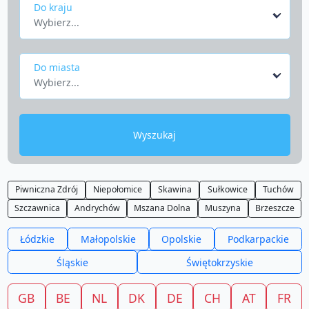
Do kraju
Wybierz...
Do miasta
Wybierz...
Wyszukaj
Piwniczna Zdrój
Niepołomice
Skawina
Sułkowice
Tuchów
Szczawnica
Andrychów
Mszana Dolna
Muszyna
Brzeszcze
Łódzkie
Małopolskie
Opolskie
Podkarpackie
Śląskie
Świętokrzyskie
GB
BE
NL
DK
DE
CH
AT
FR