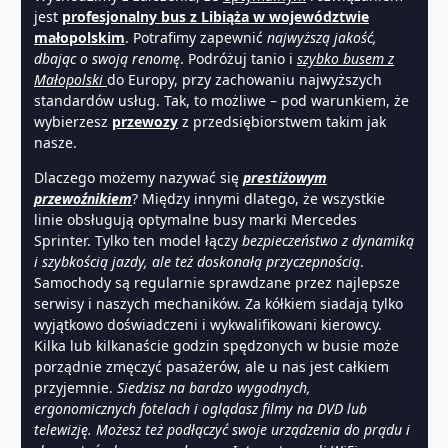
jest
profesjonalny bus z Libiąża w województwie
małopolskim
. Potrafimy zapewnić
najwyższą jakość,
dbając o swoją renomę
. Podróżuj tanio i
szybko busem z
Małopolski
do Europy, przy zachowaniu najwyższych
standardów usług. Tak, to możliwe – pod warunkiem, że
wybierzesz
przewozy
z przedsiębiorstwem takim jak
nasze.
Dlaczego możemy nazywać się
prestiżowym
przewoźnikiem
? Między innymi dlatego, że wszystkie
linie obsługują optymalne busy marki Mercedes
Sprinter. Tylko ten model łączy
bezpieczeństwo z dynamiką
i szybkością jazdy, ale też doskonałą przyczepnością
.
Samochody są regularnie sprawdzane przez najlepsze
serwisy i naszych mechaników. Za kółkiem siadają tylko
wyjątkowo doświadczeni i wykwalifikowani kierowcy.
Kilka lub kilkanaście godzin spędzonych w busie może
porządnie zmęczyć pasażerów, ale u nas jest całkiem
przyjemnie.
Siedzisz na bardzo wygodnych,
ergonomicznych fotelach i oglądasz filmy na DVD lub
telewizję. Możesz też podłączyć swoje urządzenia do prądu i