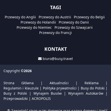
TAGI
Przewozy do Anglii
Przewozy do Austrii
Przewozy do Belgii
Przewozy do Holandii
Przewozy do Danii
Przewozy do Niemiec
Przewozy do Szwajcarii
Przewozy do Francji
KONTAKT
biuro@busy.travel
Copyright
©2026
Strona Główna
|
Aktualności
|
Reklama
|
Regulamin i klauzule
|
Polityka prywatności
|
Busy do Polski
|
Busy z Polski
|
Wynajem Busów
|
Wynajem Autokarów
|
Przeprowadzki
|
ACROPOLIS
® Zawartość stron w tej domenie oraz nazwa domeny i treść