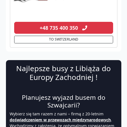
+48 735 400 350
TO SWITZERLAND
Najlepsze busy z Libiąża do
Europy Zachodniej !
Planujesz wyjazd busem do
Szwajcarii?
Wybierz się tam razem z nami – firmą z 20-letnim
doświadczeniem w przewozach międzynarodowych
.
Wychodzimy z założenia, że
optymalnym
rozwiązaniem