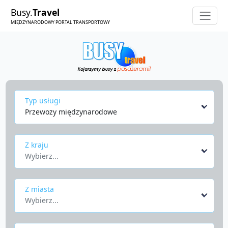
Busy.
Travel
MIĘDZYNARODOWY PORTAL TRANSPORTOWY
Typ usługi
Przewozy międzynarodowe
Z kraju
Wybierz...
Z miasta
Wybierz...