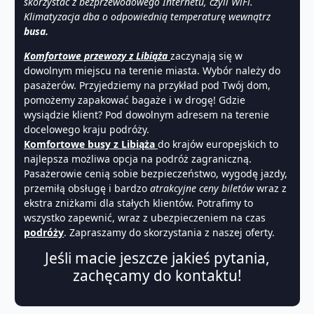
skorzystać z bezprzewodowego Internetu, czyli WiFi.
Klimatyzacja dba o odpowiednią temperaturę wewnątrz
busa.
Komfortowe przewozy z Libiąża
zaczynają się w
dowolnym miejscu na terenie miasta. Wybór należy do
pasażerów. Przyjedziemy na przykład pod Twój dom,
pomożemy zapakować bagaże i w drogę! Gdzie
wysiądzie klient? Pod dowolnym adresem na terenie
docelowego kraju podróży.
Komfortowe busy z Libiąża
do krajów europejskich to
najlepsza możliwa opcja na podróż zagraniczną.
Pasażerowie cenią sobie bezpieczeństwo, wygodę jazdy,
przemiłą obsługę i bardzo
atrakcyjne ceny biletów
wraz z
ekstra zniżkami dla stałych klientów. Potrafimy to
wszystko zapewnić, wraz z ubezpieczeniem na czas
podróży
. Zapraszamy do skorzystania z naszej oferty.
Jeśli macie jeszcze jakieś pytania,
zachęcamy do kontaktu!