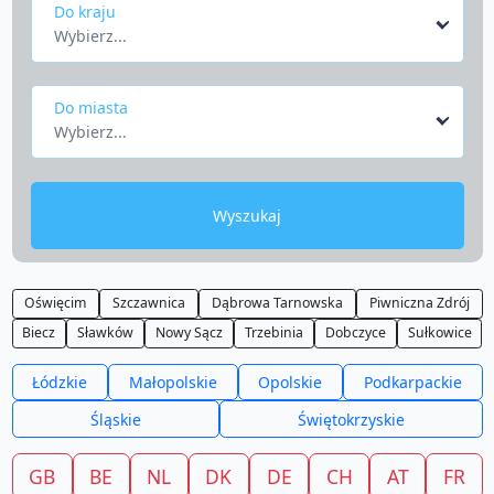
Do kraju
Wybierz...
Do miasta
Wybierz...
Wyszukaj
Oświęcim
Szczawnica
Dąbrowa Tarnowska
Piwniczna Zdrój
Biecz
Sławków
Nowy Sącz
Trzebinia
Dobczyce
Sułkowice
Łódzkie
Małopolskie
Opolskie
Podkarpackie
Śląskie
Świętokrzyskie
GB
BE
NL
DK
DE
CH
AT
FR