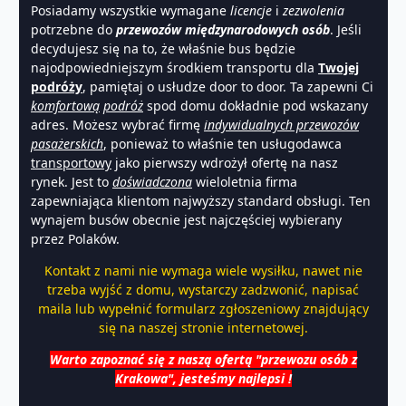
Posiadamy wszystkie wymagane
licencje
i
zezwolenia
potrzebne do
przewozów międzynarodowych osób
. Jeśli
decydujesz się na to, że właśnie bus będzie
najodpowiedniejszym środkiem transportu dla
Twojej
podróży
, pamiętaj o usłudze door to door. Ta zapewni Ci
komfortową
podróż
spod domu dokładnie pod wskazany
adres. Możesz wybrać firmę
indywidualnych przewozów
pasażerskich
, ponieważ to właśnie ten usługodawca
transportowy
jako pierwszy wdrożył ofertę na nasz
rynek. Jest to
doświadczona
wieloletnia firma
zapewniająca klientom najwyższy standard obsługi. Ten
wynajem busów obecnie jest najczęściej wybierany
przez Polaków.
Kontakt z nami nie wymaga wiele wysiłku, nawet nie
trzeba wyjść z domu, wystarczy zadzwonić, napisać
maila lub wypełnić formularz zgłoszeniowy znajdujący
się na naszej stronie internetowej.
Warto zapoznać się z naszą ofertą "przewozu osób z
Krakowa", jesteśmy najlepsi !