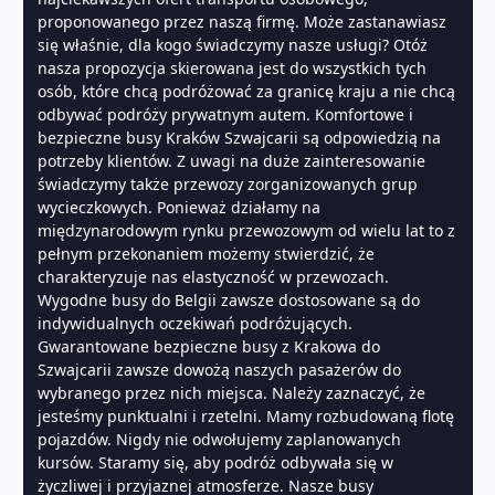
proponowanego przez naszą firmę. Może zastanawiasz
się właśnie, dla kogo świadczymy nasze usługi? Otóż
nasza propozycja skierowana jest do wszystkich tych
osób, które chcą podróżować za granicę kraju a nie chcą
odbywać podróży prywatnym autem. Komfortowe i
bezpieczne busy Kraków Szwajcarii są odpowiedzią na
potrzeby klientów. Z uwagi na duże zainteresowanie
świadczymy także przewozy zorganizowanych grup
wycieczkowych. Ponieważ działamy na
międzynarodowym rynku przewozowym od wielu lat to z
pełnym przekonaniem możemy stwierdzić, że
charakteryzuje nas elastyczność w przewozach.
Wygodne busy do Belgii zawsze dostosowane są do
indywidualnych oczekiwań podróżujących.
Gwarantowane bezpieczne busy z Krakowa do
Szwajcarii zawsze dowożą naszych pasażerów do
wybranego przez nich miejsca. Należy zaznaczyć, że
jesteśmy punktualni i rzetelni. Mamy rozbudowaną flotę
pojazdów. Nigdy nie odwołujemy zaplanowanych
kursów. Staramy się, aby podróż odbywała się w
życzliwej i przyjaznej atmosferze. Nasze busy