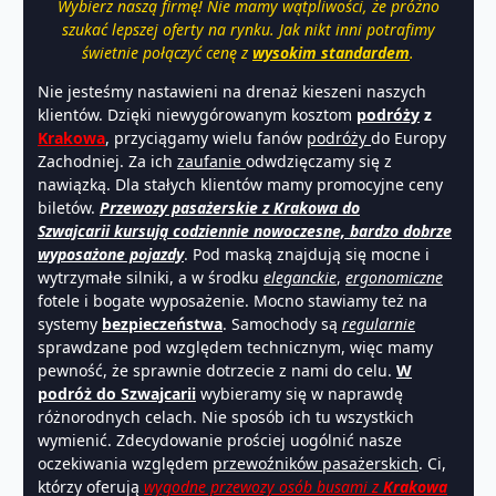
Wybierz naszą firmę! Nie mamy wątpliwości, że próżno
szukać lepszej oferty na rynku. Jak nikt inni potrafimy
świetnie połączyć cenę z
wysokim standardem
.
Nie jesteśmy nastawieni na drenaż kieszeni naszych
klientów. Dzięki niewygórowanym kosztom
podróży
z
Krakowa
, przyciągamy wielu fanów
podróży
do Europy
Zachodniej. Za ich
zaufanie
odwdzięczamy się z
nawiązką. Dla stałych klientów mamy promocyjne ceny
biletów.
Przewozy pasażerskie z Krakowa do
Szwajcarii kursują codziennie nowoczesne, bardzo dobrze
wyposażone pojazdy
. Pod maską znajdują się mocne i
wytrzymałe silniki, a w środku
eleganckie
,
ergonomiczne
fotele i bogate wyposażenie. Mocno stawiamy też na
systemy
bezpieczeństwa
. Samochody są
regularnie
sprawdzane pod względem technicznym, więc mamy
pewność, że sprawnie dotrzecie z nami do celu.
W
podróż do Szwajcarii
wybieramy się w naprawdę
różnorodnych celach. Nie sposób ich tu wszystkich
wymienić. Zdecydowanie prościej uogólnić nasze
oczekiwania względem
przewoźników pasażerskich
. Ci,
którzy oferują
wygodne przewozy osób busami z
Krakowa