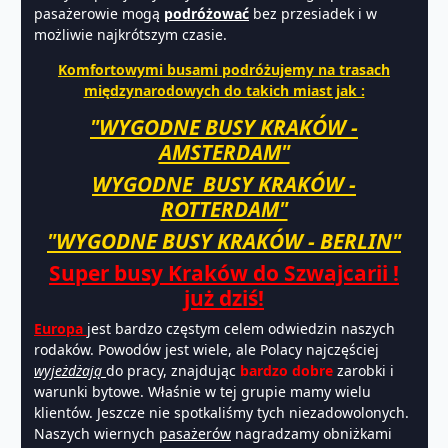
pasażerowie mogą
podróżować
bez przesiadek i w
możliwie najkrótszym czasie.
Komfortowymi busami podróżujemy na trasach
międzynarodowych do takich miast jak :
"WYGODNE BUSY KRAKÓW -
AMSTERDAM"
WYGODNE BUSY KRAKÓW -
ROTTERDAM"
"WYGODNE BUSY KRAKÓW - BERLIN"
Super busy Kraków do Szwajcarii !
już dziś!
Europa
jest bardzo częstym celem odwiedzin naszych
rodaków. Powodów jest wiele, ale Polacy najczęściej
wyjeżdżają
do pracy, znajdując
bardzo dobre
zarobki i
warunki bytowe. Właśnie w tej grupie mamy wielu
klientów. Jeszcze nie spotkaliśmy tych niezadowolonych.
Naszych wiernych
pasażerów
nagradzamy obniżkami