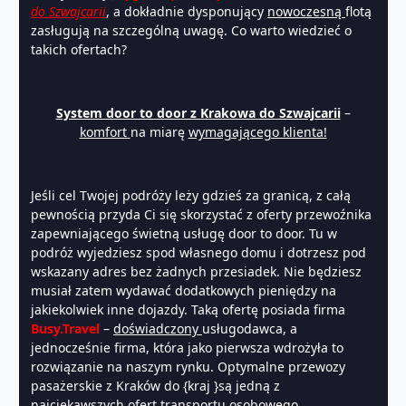
do Szwajcarii
, a dokładnie dysponujący
nowoczesną
flotą
zasługują na szczególną uwagę. Co warto wiedzieć o
takich ofertach?
System door to door z Krakowa do Szwajcarii
–
komfort
na miarę
wymagającego klienta!
Jeśli cel Twojej podróży leży gdzieś za granicą, z całą
pewnością przyda Ci się skorzystać z oferty przewoźnika
zapewniającego świetną usługę door to door. Tu w
podróż wyjedziesz spod własnego domu i dotrzesz pod
wskazany adres bez żadnych przesiadek. Nie będziesz
musiał zatem wydawać dodatkowych pieniędzy na
jakiekolwiek inne dojazdy. Taką ofertę posiada firma
Busy.Travel
–
doświadczony
usługodawca, a
jednocześnie firma, która jako pierwsza wdrożyła to
rozwiązanie na naszym rynku. Optymalne przewozy
pasażerskie z Kraków do {kraj }są jedną z
najciekawszych ofert transportu osobowego,