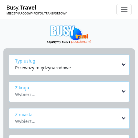
Busy.
Travel
MIĘDZYNARODOWY PORTAL TRANSPORTOWY
Typ usługi
Przewozy międzynarodowe
Z kraju
Wybierz...
Z miasta
Wybierz...