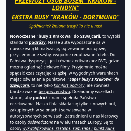
PRZEWOZY OSÓB BUSEM "KRAKÓW -
LONDYN"
EKSTRA BUSY "KRAKÓW - DORTMUND"
Spóźnienie? Zmiana trasy? To nie u nas!
Nowoczesne "busy z Krakowa" do Szwajcarii
, to wysoki
standard
podróży
. Nasze auta wyposażone są w
nowoczesną klimatyzację, ogrzewanie postojowe,
przyciemniane szyby, wygodne regulowane fotele. Do
Państwa dyspozycji jest również odtwarzacz DVD, gdzie
można oglądnąć ciekawe filmy. Przyjemnie można
spędzić czas czytając książkę, w wygodnych warunkach
mając oświetlenie punktowe. "
Super busy z Krakowa" do
Szwajcarii
, to nie tylko
komfort podróży
, ale również
bardzo ważne
bezpieczeństwo
. Dokładamy wszelkich
starań, aby
podróż
z nami spełniła Państwa
oczekiwania. Nasza flota składa się tylko z nowych aut,
zakupionych w salonach i serwisowana w
autoryzowanych serwisach. Zatrudnieni u nas kierowcy
to osoby
doświadczone
na wielu trasach Europy. Są to
osoby
wykwalifikowane, rzetelne, sumienne i punktualne
.