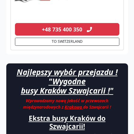
+48 735 400 350
TO SWITZERLAND
Najlepszy wybór przejazdu !
"Wygodne
busy Kraków Szwajcarii !"
Wprowadzamy nową jakość w przewozach
międzynarodowych z
Krakowa
do Szwajcarii !
Ekstra busy Kraków do
Szwajcarii!