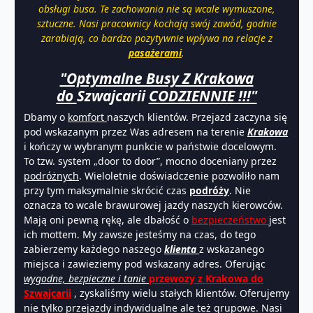
obsługi busa. Te zachowania nie są wcale wymuszone,
sztuczne. Nasi pracownicy kochają swój zawód, godnie
zarabiają, co bardzo pozytywnie wpływa na relacje z
pasażerami
.
"Optymalne Busy Z Krakowa
do
Szwajcarii
CODZIENNIE !!!"
Dbamy o
komfort
naszych klientów. Przejazd zaczyna się
pod wskazanym przez Was adresem na terenie
Krakowa
i kończy w wybranym punkcie w państwie docelowym.
To tzw. system „door to door”, mocno doceniany przez
podróżnych
. Wieloletnie doświadczenie pozwoliło nam
przy tym maksymalnie skrócić czas
podróży
. Nie
oznacza to wcale brawurowej jazdy naszych kierowców.
Mają oni pewną rękę, ale dbałość o
bezpieczeństwo
jest
ich mottem. My zawsze jesteśmy na czas, do tego
zabierzemy każdego naszego
klienta
z wskazanego
miejsca i zawieziemy pod wskazany adres. Oferując
wygodne, bezpieczne i tanie
przewozy z Krakowa do
Szwajcarii
, zyskaliśmy wielu stałych klientów. Oferujemy
nie tylko przejazdy indywidualne ale też grupowe. Nasi