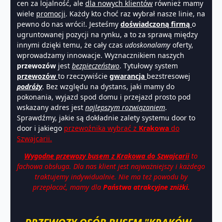
cen za lojalność, ale
dla nowych klientów
również mamy
wiele
promocji
. Każdy kto choć raz wybrał nasze linie, na
pewno do nas wróci!. Jesteśmy
doświadczoną firmą
o
ugruntowanej pozycji na rynku, a to za sprawą między
innymi dzięki temu, że cały czas
udoskonalamy
oferty,
wprowadzamy innowacje. Wyznacznikiem naszych
przewozów
jest
bezpieczeństwo
. Tytułowy system
przewozów
to rzeczywiście
gwarancja
bezstresowej
podróży
. Bez względu na dystans, jaki mamy do
pokonania, wyjazd spod domu i przejazd prosto pod
wskazany adres jest
najlepszym rozwiązaniem
.
Sprawdźmy, jakie są dokładnie zalety systemu door to
door i jakiego
przewoźnika wybrać z
Krakowa
do
Szwajcarii.
Wygodne przewozy busem z Krakowa do Szwajcarii
to
fachowa obsługa. Dla nas klient jest najważniejszy i każdego
traktujemy indywidualnie. Nie ma też powodu by
przepłacać, mamy dla
Państwa atrakcyjne zniżki.