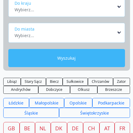
Do kraju
Wybierz...
Do miasta
Wybierz...
Wyszukaj
Libiąż
Stary Sącz
Biecz
Sułkowice
Chrzanów
Zator
Andrychów
Dobczyce
Olkusz
Brzeszcze
Łódzkie
Małopolskie
Opolskie
Podkarpackie
Śląskie
Świętokrzyskie
GB
BE
NL
DK
DE
CH
AT
FR