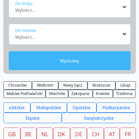
Do kraju
Wybierz...
Do miasta
Wybierz...
Wyszukaj
Chrzanów
Wolbrom
Nowy Sącz
Brzeszcze
Libiąż
Maków Podhalański
Miechów
Zakopane
Kraków
Trzebinia
Łódzkie
Małopolskie
Opolskie
Podkarpackie
Śląskie
Świętokrzyskie
GB
BE
NL
DK
DE
CH
AT
FR