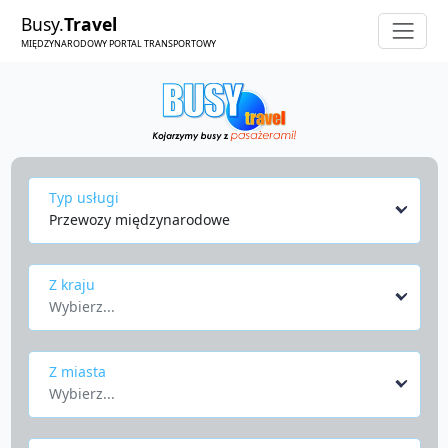
Busy.
Travel
MIĘDZYNARODOWY PORTAL TRANSPORTOWY
Typ usługi
Przewozy międzynarodowe
Z kraju
Wybierz...
Z miasta
Wybierz...