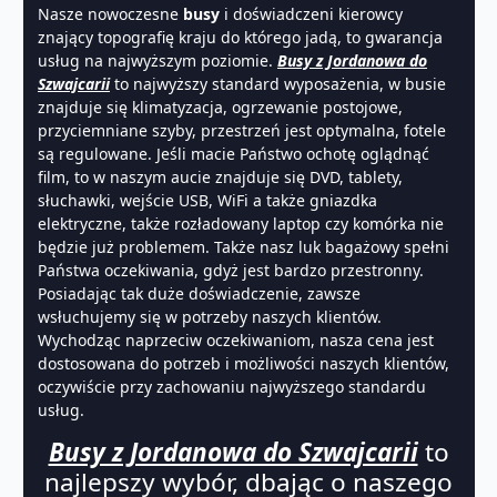
Nasze nowoczesne
busy
i doświadczeni kierowcy
znający topografię kraju do którego jadą, to gwarancja
usług na najwyższym poziomie.
Busy z Jordanowa do
Szwajcarii
to najwyższy standard wyposażenia, w busie
znajduje się klimatyzacja, ogrzewanie postojowe,
przyciemniane szyby, przestrzeń jest optymalna, fotele
są regulowane. Jeśli macie Państwo ochotę oglądnąć
film, to w naszym aucie znajduje się DVD, tablety,
słuchawki, wejście USB, WiFi a także gniazdka
elektryczne, także rozładowany laptop czy komórka nie
będzie już problemem. Także nasz luk bagażowy spełni
Państwa oczekiwania, gdyż jest bardzo przestronny.
Posiadając tak duże doświadczenie, zawsze
wsłuchujemy się w potrzeby naszych klientów.
Wychodząc naprzeciw oczekiwaniom, nasza cena jest
dostosowana do potrzeb i możliwości naszych klientów,
oczywiście przy zachowaniu najwyższego standardu
usług.
Busy z Jordanowa do Szwajcarii
to
najlepszy wybór, dbając o naszego