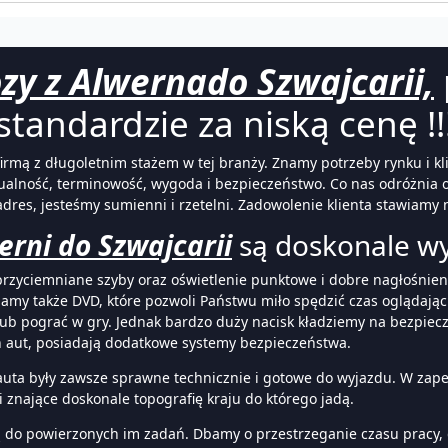
zy z Alwernado Szwajcarii,
standardzie za niską cenę !!
firmą z długoletnim stażem w tej branży. Znamy potrzeby rynku i kl
alność, terminowość, wygoda i bezpieczeństwo. Co nas odróżnia o
dres, jesteśmy sumienni i rzetelni. Zadowolenie klienta stawiamy 
erni do Szwajcarii
są doskonale w
przyciemniane szyby oraz oświetlenie punktowe i dobre nagłośnien
Mamy także DVD, które pozwoli Państwu miło spędzić czas oglądając 
lub pograć w gry. Jednak bardzo duży nacisk kładziemy na bezpie
h aut, posiadają dodatkowe systemy bezpieczeństwa.
 auta były zawsze sprawne technicznie i gotowe do wyjazdu. W zap
 znające doskonale topografię kraju do którego jadą.
ą do powierzonych im zadań. Dbamy o przestrzeganie czasu pracy,