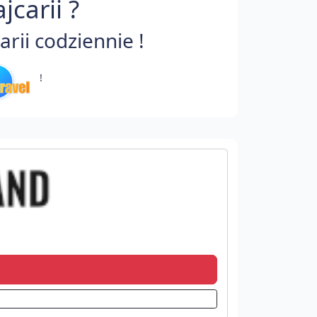
carii ?
rii codziennie !
!