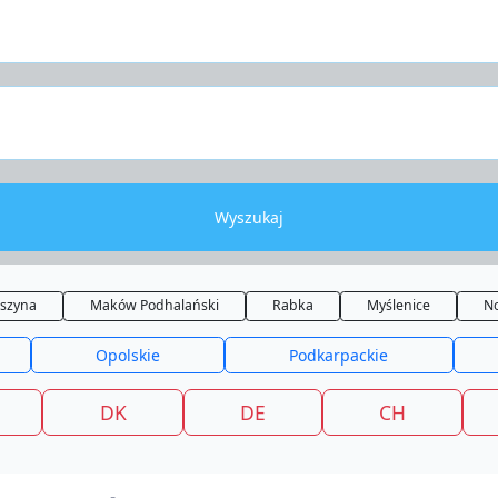
Wyszukaj
szyna
Maków Podhalański
Rabka
Myślenice
N
Opolskie
Podkarpackie
DK
DE
CH