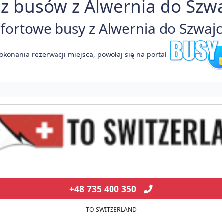
z busów z Alwernia do Szwaj
rtowe busy z Alwernia do Szwajca
okonania rezerwacji miejsca, powołaj się na portal
+48 735 400 350
TO SWITZERLAND