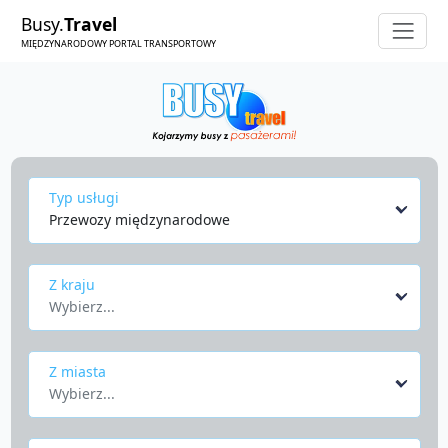
Busy.
Travel
MIĘDZYNARODOWY PORTAL TRANSPORTOWY
Typ usługi
Przewozy międzynarodowe
Z kraju
Wybierz...
Z miasta
Wybierz...