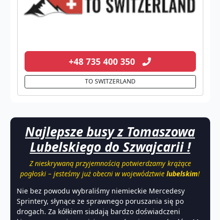
+48 735 400 350
TO SWITZERLAND
Najlepsze busy z Tomaszowa
Lubelskiego do Szwajcarii !
Z nieskrywaną przyjemnością potwierdzamy krążące
pogłoski – jesteśmy już obecni w województwie
lubelskim
!
Nie bez powodu wybraliśmy niemieckie Mercedesy
Sprintery, słynące ze sprawnego poruszania się po
drogach. Za kółkiem siadają bardzo doświadczeni