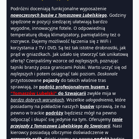
Podróżni doceniają funkcjonalne wyposażenie
nowoczesnych busów z Tomaszowa Lubelskiego
. Godziny
spędzone w pozycji siedzącej ułatwiają bardzo
wygodne, innowacyjne fotele. O odpowiednią
temperaturę dbają klimatyzatory, pamiętaliśmy też o
rozrywce. Dajemy możliwość łączenia się z WiFi i
korzystania z TV i DVD. Są też tak istotne drobnostki, jak
prąd w gniazdkach. Jak udało się stworzyć tak unikatową
ofertę? Czerpaliśmy wzorce od
najlepszych
, poznając
tajniki branży poza granicami Polski. Warto uczyć się od
najlepszych
i potem osiągnąć taki poziom.
Doskonale
przystosowane
pojazdy
do takich właśnie tras
sprawiają, że
podróż profesjonalnym busem z
"Tomaszów Lubelski"
do Szwajcarii
zwykle mija w
bardzo dobrych warunkach
. Wszelkie
udogodnienia
, które
posiadamy na pokładzie naszych
busów
sprawią, że na
pewno w trackie
podróży
będziesz mógł na pewno
odpocząć i skupić się jedynie na tym. Oferujemy
tanie
przejazdy z Tomaszowa Lubelskiego do Szwajcarii
. Nasi
kierowcy posiadają olbrzymie doświadczenie w
przewozie osób
, dzięki czemu na pewno
podróż
będzie