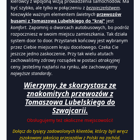
kierowcy z wpojoną wizją prowadzenia samochodów. Ma
być szybko, ale tylko w połączeniu z
bezpieczeństwem
.
Niezwykle ważnym elementem
świetnych
przewozów
busami z Tomaszowa Lubelskiego do "kraj"
jest
komfort
. Zapomnij o dworcach autobusowych, bo podróż
rozpoczniesz w swoim miejscu zamieszkania. Tak działa
system door to door. Przystanek końcowy jest wybranym
przez Ciebie miejscem kraju docelowego. Czeka Cie
jeszcze jedno zaskoczenie. Przy tak wielu atutach
zachowaliśmy zdrowy rozsądek w postaci
atrakcyjnej
ceny. Jesteśmy najtańsi na rynku, ale zachowujemy
najwyższe
standardy
.
Wierzymy, że skorzystasz ze
znakomitych przewozów z
Tomaszowa Lubelskiego do
Szwajcarii.
Obsługujemy też okoliczne miejscowości!
Dołącz do tysięcy zadowolonych klientów, którzy byli wręcz
zszokowani jakością przejazdów z Polski na zachód.