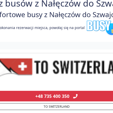
z busów z Nałęczów do Szwaj
rtowe busy z Nałęczów do Szwajca
okonania rezerwacji miejsca, powołaj się na portal
+48 735 400 350
TO SWITZERLAND