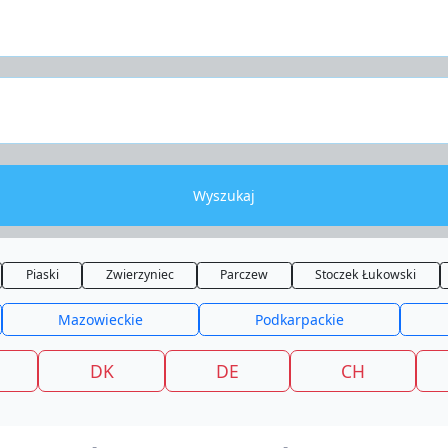
Wyszukaj
Piaski
Zwierzyniec
Parczew
Stoczek Łukowski
Mazowieckie
Podkarpackie
DK
DE
CH