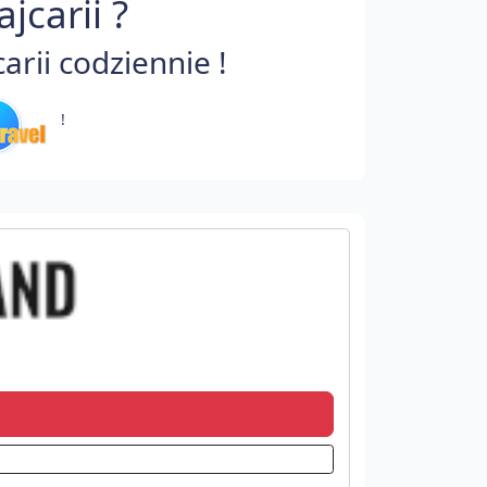
carii ?
rii codziennie !
!