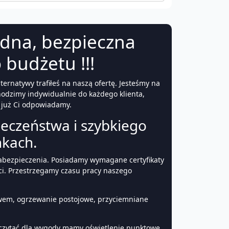
dna, bezpieczna
 budżetu !!!
ernatywy trafiłeś na naszą ofertę. Jesteśmy na
hodzimy indywidualnie do każdego klienta,
 już Ci odpowiadamy.
eczeństwa i szybkiego
nkach.
abezpieczenia. Posiadamy wymagane certyfikaty
ci. Przestrzegamy czasu pracy naszego
ewem, ogrzewanie postojowe, przyciemniane
h czytać dla wygody mamy oświetlenie punktowe.