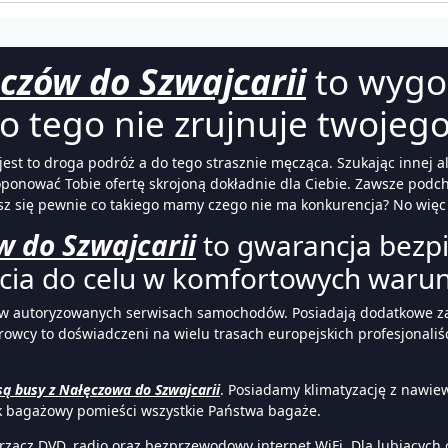
czów do Szwajcarii
to wygo
o tego nie zrujnuje twojego
st to droga podróż a do tego strasznie męcząca. Szukając innej alt
roponować Tobie ofertę skrojoną dokładnie dla Ciebie. Zawsze podc
asz się pewnie co takiego mamy czego nie ma konkurencja? No więc
w do Szwajcarii
to gwarancja bezpi
cia do celu w komfortowych waru
h w autoryzowanych serwisach samochodów. Posiadają dodatkowe z
owcy to doświadczeni na wielu trasach europejskich profesjonaliś
ą busy z Nałęczowa do Szwajcarii
. Posiadamy klimatyzację z nawi
uk bagażowy pomieści wszystkie Państwa bagaże.
arzacz DVD, radio oraz bezprzewodowy internet WiFi. Dla lubiącyc