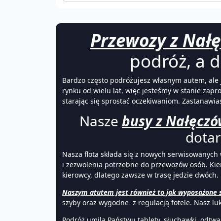
Przewozy z Nałę
podróż, a d
Bardzo często podróżujesz własnym autem, ale je
rynku od wielu lat, więc jesteśmy w stanie zap
starając się sprostać oczekiwaniom. Zastanawi
Nasze
busy z Nałęczó
dotar
Nasza flota składa się z nowych serwisowanyc
i zezwolenia potrzebne do przewozów osób. Kier
kierowcy, dlatego zawsze w trasę jedzie dwóch.
Naszym atutem jest również to jak wyposażone s
szyby oraz wygodne z regulacją fotele. Nasz l
Podróż umilą Państwu tablety, słuchawki, odtw