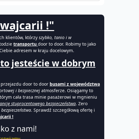
wajcarii !"
h klientów, którzy
szybko, tanio i w
todzie
transportu
door to door. Robimy to jako
Ciebie adresem w kraju docelowym.
 to jesteście w dobrym
przejazdu door to door
busami z województwa
rtowej i bezpiecznej
atmosferze. Osiągamy to
tórym cała trasa minie pasażerowi w mgnieniu
ancję stuprocentowego bezpieczeństwa
. Zero
ą
bezpieczeństwa
. Sprawdź szczegółową ofertę i
arii !
lko z nami!
 rozwijamy.