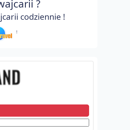
ajcarii ?
arii codziennie !
!