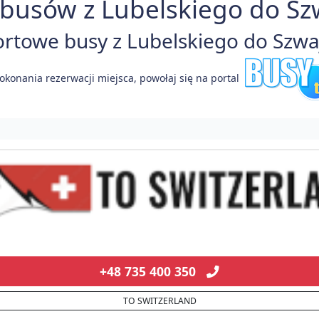
busów z Lubelskiego do Szw
towe busy z Lubelskiego do Szwajc
okonania rezerwacji miejsca, powołaj się na portal
+48 735 400 350
TO SWITZERLAND