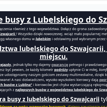
 busy z Lubelskiego do Sz
łączenia również z tego województwa. Dołącz do grona zadowolonyc
zwajcarii
! Wszystko dzięki
nowoczesnej
, wciąż mało popularnej me
ego
własnego domu w
lubelskim
i odstawimy pod wybranym przez 
ztwa lubelskiego do Szwajcarii,
miejscu.
zejazdy
, jednak tylko my dajemy
gwarancję
pełnego i prawdziwego 
sz być pewien, że każdy kilometr
podróży
upłynie Ci w miłej,
komfo
sze udostępniamy naszym gościom zestawy multimedialne, dzięki k
owane! A nasi doświadczeni, wysoko wyszkoleni kierowcy dają
gwar
ch busów z Lublina"
i kierowców jest chyba wystarczającą rękojmi
tających z
najlepszych busów z województwa lubelskiego do Szwajc
ra busy z lubelskiego do Szwajcarii
ty
 liderem na rynku przewozów busowych
, dlatego nieustannie się