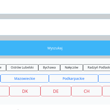
Wyszukaj
w
Ostrów Lubelski
Bychawa
Nałęczów
Radzyń Podlask
Mazowieckie
Podkarpackie
DK
DE
CH