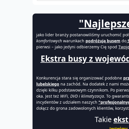
"Najlepsze
jako lider branży postanowiliśmy uruchomić po
komfortowych
warunkach
podróżują busem
do
S
pierwsi – jako jedyni odbierzemy Cię spod
Twoj
Ekstra busy z wojewód
Konkurencja stara się organizować podobne
pr
lubelskiego
na zachód. Na dodatek z nami może
dzięki kilku podstawowym czynnikom. Po pierw
oka. Jest też
WiFi, DVD i klimatyzacja
. To gwarant
incydentów z udziałem naszych
"profesjonalny
dołącz do grona zadowolonych klientów, korzys
Takie
ekst
Jesteśmy