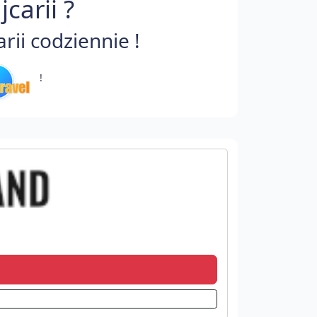
carii ?
ii codziennie !
!