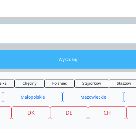
Wyszukaj
elka
Chęciny
Połaniec
Stąporków
Staszów
Małopolskie
Mazowieckie
DK
DE
CH