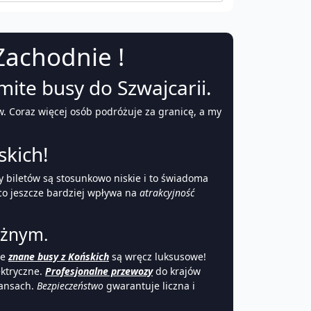
Zachodnie !
mite busy do Szwajcarii.
w. Coraz więcej osób podróżuje za granicę, a my
kich!
zty biletów są stosunkowo niskie i to świadoma
 co jeszcze bardziej wpływa na
atrakcyjność
óżnym.
że
znane busy z Końskich
są wręcz luksusowe!
ektryczne.
Profesjonalne przewozy
do krajów
tansach.
Bezpieczeństwo
gwarantuje liczna i