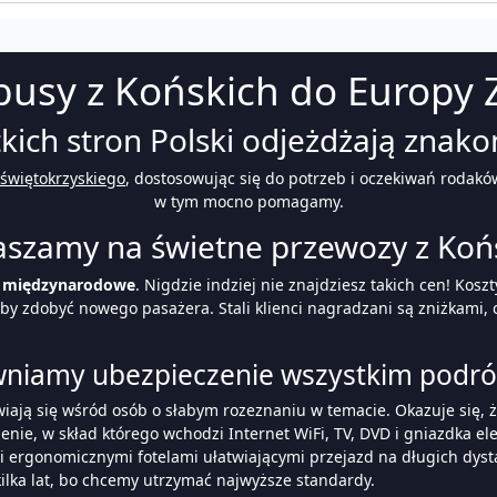
busy z Końskich do Europy 
ich stron Polski odjeżdżają znako
świętokrzyskiego
, dostosowując się do potrzeb i oczekiwań rodakó
w tym mocno pomagamy.
aszamy na świetne przewozy z Końs
y międzynarodowe
. Nigdzie indziej nie znajdziesz takich cen! Kos
, by zdobyć nowego pasażera. Stali klienci nagradzani są zniżkami,
niamy ubezpieczenie wszystkim podr
ojawiają się wśród osób o słabym rozeznaniu w temacie. Okazuje się, 
nie, w skład którego wchodzi Internet WiFi, TV, DVD i gniazdka el
 i ergonomicznymi fotelami ułatwiającymi przejazd na długich dys
ilka lat, bo chcemy utrzymać najwyższe standardy.