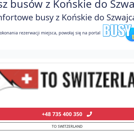
z busów z Końskie do Szwaj
ortowe busy z Końskie do Szwajcar
okonania rezerwacji miejsca, powołaj się na portal
+48 735 400 350
TO SWITZERLAND