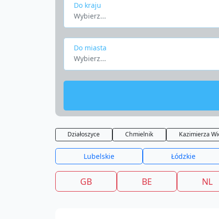
Do kraju
Wybierz...
Do miasta
Wybierz...
Działoszyce
Chmielnik
Kazimierza Wi
Lubelskie
Łódzkie
GB
BE
NL