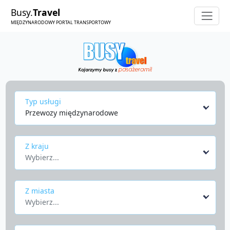
Busy.
Travel
MIĘDZYNARODOWY PORTAL TRANSPORTOWY
Typ usługi
Przewozy międzynarodowe
Z kraju
Wybierz...
Z miasta
Wybierz...