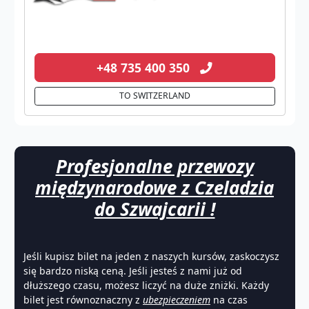
+48 735 400 350
TO SWITZERLAND
Profesjonalne przewozy
międzynarodowe z Czeladzia
do Szwajcarii !
Jeśli kupisz bilet na jeden z naszych kursów, zaskoczysz
się bardzo niską ceną. Jeśli jesteś z nami już od
dłuższego czasu, możesz liczyć na duże zniżki. Każdy
bilet jest równoznaczny z
ubezpieczeniem
na czas