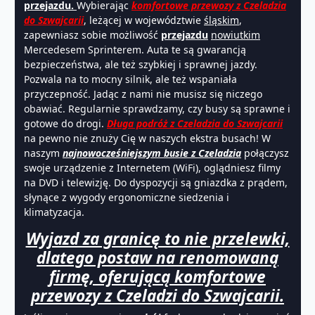
przejazdu.
Wybierając
komfortowe przewozy z Czeladzia
do Szwajcarii
, leżącej w województwie
śląskim
,
zapewniasz sobie możliwość
przejazdu
nowiutkim
Mercedesem Sprinterem. Auta te są gwarancją
bezpieczeństwa, ale też szybkiej i sprawnej jazdy.
Pozwala na to mocny silnik, ale też wspaniała
przyczepność. Jadąc z nami nie musisz się niczego
obawiać. Regularnie sprawdzamy, czy busy są sprawne i
gotowe do drogi.
Długa podróż z Czeladzia do Szwajcarii
na pewno nie znuży Cię w naszych ekstra busach! W
naszym
najnowocześniejszym busie z Czeladzia
połączysz
swoje urządzenie z Internetem (WiFi), oglądniesz filmy
na DVD i telewizję. Do dyspozycji są gniazdka z prądem,
słynące z wygody ergonomiczne siedzenia i
klimatyzacja.
Wyjazd za granicę to nie przelewki,
dlatego postaw na renomowaną
firmę, oferującą komfortowe
przewozy z Czeladzi do Szwajcarii.