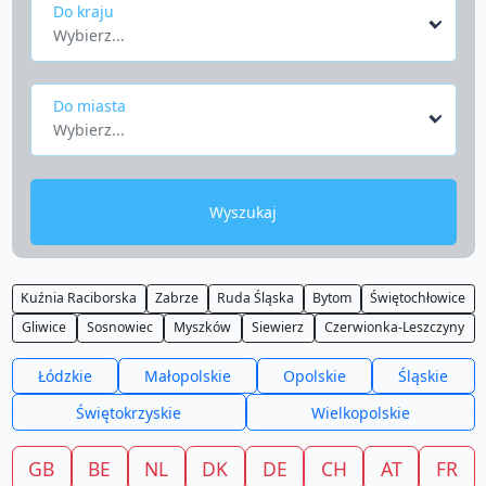
Do kraju
Wybierz...
Do miasta
Wybierz...
Wyszukaj
Kuźnia Raciborska
Zabrze
Ruda Śląska
Bytom
Świętochłowice
Gliwice
Sosnowiec
Myszków
Siewierz
Czerwionka-Leszczyny
Łódzkie
Małopolskie
Opolskie
Śląskie
Świętokrzyskie
Wielkopolskie
GB
BE
NL
DK
DE
CH
AT
FR