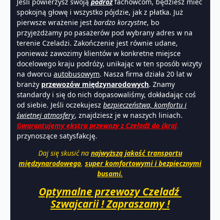
Jeśli powierzysz swoją
podróż
fachowcom, będziesz mieć
spokojną głowę i wszystko pójdzie, jak z płatka. Już
pierwsze wrażenie jest
bardzo korzystne
, bo
przyjeżdżamy po pasażerów pod wybrany adres w na
terenie Czeladzi. Zakończenie jest równie udane,
ponieważ zawozimy klientów w konkretne miejsce
docelowego kraju podróży, unikając w ten sposób wizyty
na dworcu
autobusowym
. Nasza firma działa 20 lat w
branży
przewozów międzynarodowych
. Znamy
standardy i się do nich dopasowaliśmy, dokładając coś
od siebie. Jeśli oczekujesz
bezpieczeństwa, komfortu i
świetnej atmosfery
, znajdziesz je w naszych liniach.
Gwarantujemy ekstra przewozy z Czeladź do {kraj
,
przynoszące satysfakcję.
Daj się skusić na
najwyższą jakość transportu
międzynarodowego
,
super komfortowymi i bezpiecznymi
busami.
Optymalne przewozy Czeladź
Szwajcarii ! Zapraszamy !