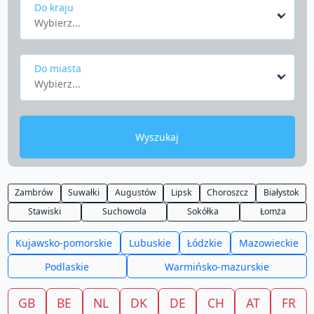
Do kraju
Wybierz...
Do miasta
Wybierz...
Wyszukaj
Zambrów
Suwałki
Augustów
Lipsk
Choroszcz
Białystok
Stawiski
Suchowola
Sokółka
Łomża
Kujawsko-pomorskie
Lubuskie
Łódzkie
Mazowieckie
Podlaskie
Warmińsko-mazurskie
GB
BE
NL
DK
DE
CH
AT
FR