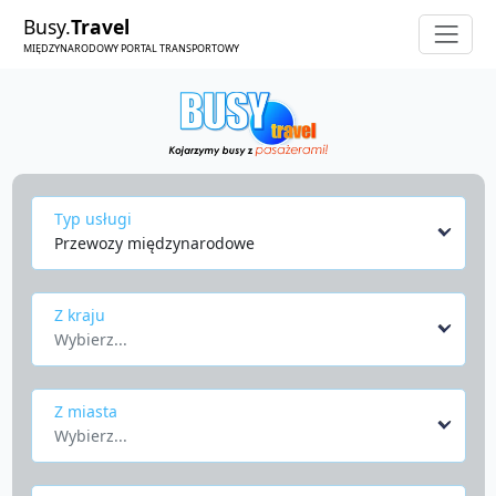
Busy.
Travel
MIĘDZYNARODOWY PORTAL TRANSPORTOWY
Typ usługi
Przewozy międzynarodowe
Z kraju
Wybierz...
Z miasta
Wybierz...