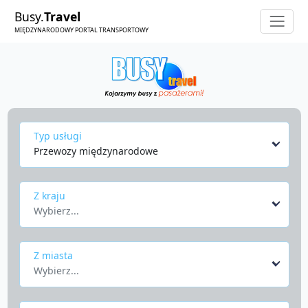
Busy.
Travel
MIĘDZYNARODOWY PORTAL TRANSPORTOWY
Typ usługi
Przewozy międzynarodowe
Z kraju
Wybierz...
Z miasta
Wybierz...