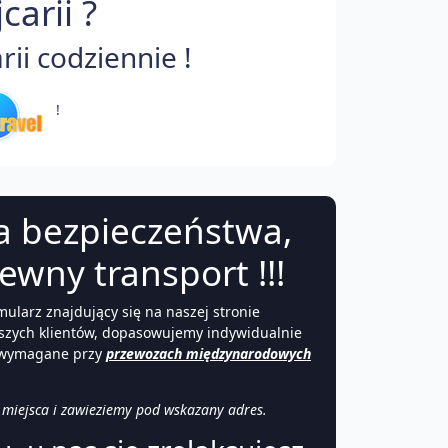
arii ?
ii codziennie !
!
a bezpieczeństwa,
ewny transport !!!
mularz znajdujący się na naszej stronie
naszych klientów, dopasowujemy indywidualnie
ia wymagane przy
przewozach międzynarodowych
o miejsca i zawieziemy pod wskazany adres.