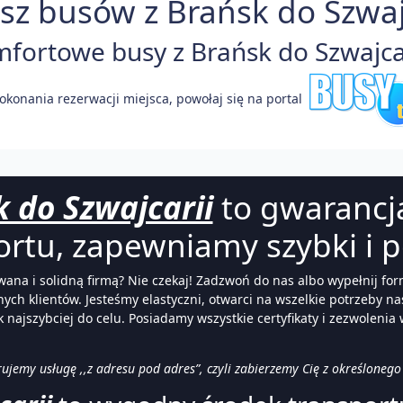
sz busów z Brańsk do Szwajc
ortowe busy z Brańsk do Szwajcar
okonania rezerwacji miejsca, powołaj się na portal
 do Szwajcarii
to gwarancj
ortu, zapewniamy szybki i p
ana i solidną firmą? Nie czekaj! Zadzwoń do nas albo wypełnij for
nych klientów. Jesteśmy elastyczni, otwarci na wszelkie potrzeby 
ak najszybciej do celu. Posiadamy wszystkie certyfikaty i zezwolen
erujemy usługę ,,z adresu pod adres”, czyli zabierzemy Cię z określoneg