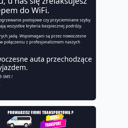
 u nas się zrelaksujesz
ępem do WiFi.
 ogrzewanie postojowe czy przyciemniane szyby.
ają wszystkie kryteria bezpiecznej podróży.
tórych jadą. Wspomagani są przez nowoczesne
 w połączeniu z profesjonalizmem naszych
woczesne auta przechodzące
yjazdem.
b SMS !
!