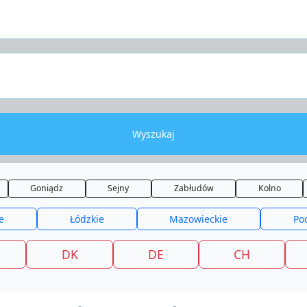
Wyszukaj
Goniądz
Sejny
Zabłudów
Kolno
e
Łódzkie
Mazowieckie
Po
DK
DE
CH