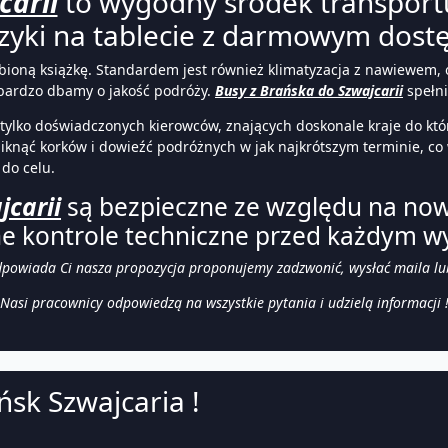
carii
to wygodny środek transportu,
zyki na tablecie z darmowym dost
bioną książkę. Standardem jest również klimatyzacja z nawiewem,
 bardzo dbamy o jakość podróży.
Busy z Brańska do Szwajcarii
spełni
y tylko doświadczonych kierowców, znających doskonale kraje do k
iknąć korków i dowieźć podróżnych w jak najkrótszym terminie, co
 do celu.
jcarii
są bezpieczne ze względu na no
ne kontrole techniczne przed każdym w
odpowiada Ci nasza propozycja proponujemy zadzwonić, wysłać maila lu
Nasi pracownicy odpowiedzą na wszystkie pytania i udzielą informacji 
ńsk Szwajcaria !