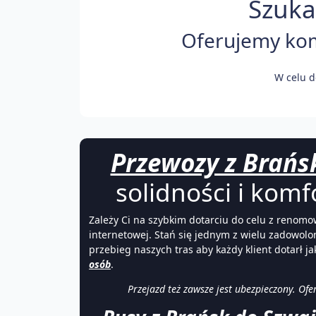
Szuka
Oferujemy komf
W celu d
Przewozy z Brańsk
solidności i komf
Zależy Ci na szybkim dotarciu do celu z renomow
internetowej. Stań się jednym z wielu zadowolo
przebieg naszych tras aby każdy klient dotarł j
osób
.
Przejazd też zawsze jest ubezpieczony. Of