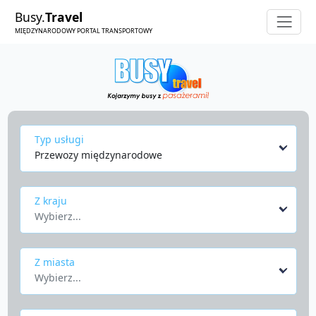
Busy.
Travel
MIĘDZYNARODOWY PORTAL TRANSPORTOWY
Typ usługi
Przewozy międzynarodowe
Z kraju
Wybierz...
Z miasta
Wybierz...