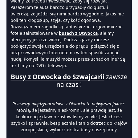
wiemy, że trzeba inwestować, żeby się rozwijać.
Pasażerom te auta bardzo przypadły do gustu i
twierdzą, że jeździ się nimi bardzo wygodnie. Jakoś nie
boli ten kręgosłup, szyja, czy kość ogonowa.
Rozwiązaniem zagadki są fantastyczne, ergonomiczne
fotele zainstalowane w
busach z Otwocka
, ale my
oferujemy jeszcze więcej. Podczas jazdy możesz
podłączyć swoje urządzenia do prądu, połączyć się z
bezprzewodowym Internetem i w ten sposób zabijać
nudę. Pomyśl ile muzyki możesz przesłuchać online? Są
też filmy na DVD i telewizja.
Busy z Otwocka do Szwajcarii
zawsze
na czas !
Przewozy międzynarodowe z Otwocka to najwyższa jakość
.
Mówią, że jesteśmy nieskromni, ale prawdą jest, że
konkurencję dawno zostawiliśmy w tyle. Jeśli chcesz
szybko i sprawnie, bezpiecznie i tanio dotrzeć do krajów
europejskich, wybierz ekstra busy naszej firmy.