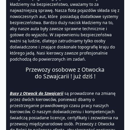
kładziemy na bezpieczeństwo, uważamy to za
najważniejszą sprawę. Nasza flota pojazdów składa się z
nowoczesnych aut, które posiadają dodatkowe systemy
bezpieczeństwa. Bardzo duży nacisk kładziemy na to,
aby nasze auta były zawsze sprawne technicznie i
gotowe do wyjazdu. W zapewnieniu bezpieczeństwa
ważni są ludzie, dlatego zatrudniamy tylko osoby
doświadczone i znające doskonale topografię kraju do
którego jadą. Nasi kierowcy zawsze profesjonalnie
podchodzą do powierzonych im zadań.
Przewozy osobowe z Otwocka
do Szwajcarii ! już dziś !
Busy z Otwock do Szwajcarii
są prowadzone na zmianę
przez dwóch kierowców, ponieważ dbamy o
przestrzeganie prawidłowego czasu pracy naszych
kierowców. O naszym doświadczeniu i kompetencjach
świadczą posiadane licencje, certyfikaty i zezwolenia na
przewozy międzynarodowe osób. Przewozy z Otwocka
do Belgii to najlepsza oferta, aby skorzystać wystarczy