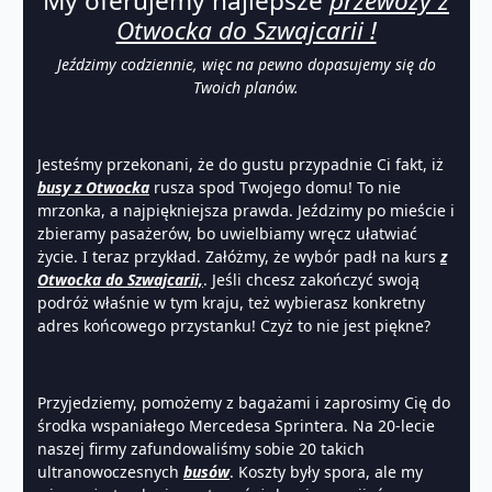
My oferujemy najlepsze
przewozy z
Otwocka do Szwajcarii !
Jeździmy codziennie, więc na pewno dopasujemy się do
Twoich planów.
Jesteśmy przekonani, że do gustu przypadnie Ci fakt, iż
busy z Otwocka
rusza spod Twojego domu! To nie
mrzonka, a najpiękniejsza prawda. Jeździmy po mieście i
zbieramy pasażerów, bo uwielbiamy wręcz ułatwiać
życie. I teraz przykład. Załóżmy, że wybór padł na kurs
z
Otwocka do Szwajcarii,
. Jeśli chcesz zakończyć swoją
podróż właśnie w tym kraju, też wybierasz konkretny
adres końcowego przystanku! Czyż to nie jest piękne?
Przyjedziemy, pomożemy z bagażami i zaprosimy Cię do
środka wspaniałego Mercedesa Sprintera. Na 20-lecie
naszej firmy zafundowaliśmy sobie 20 takich
ultranowoczesnych
busów
. Koszty były spora, ale my