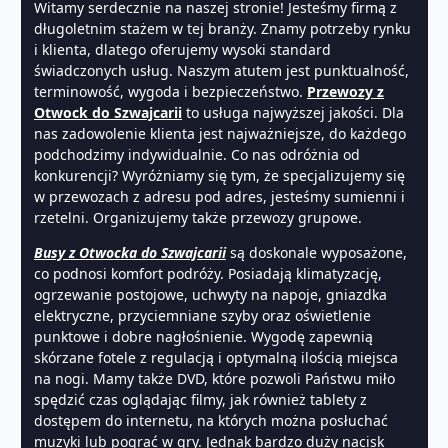
Witamy serdecznie na naszej stronie! Jesteśmy firmą z
długoletnim stażem w tej branży. Znamy potrzeby rynku
i klienta, dlatego oferujemy wysoki standard
świadczonych usług. Naszym atutem jest punktualność,
terminowość, wygoda i bezpieczeństwo.
Przewozy z
Otwock do Szwajcarii
to usługa najwyższej jakości. Dla
nas zadowolenie klienta jest najważniejsze, do każdego
podchodzimy indywidualnie. Co nas odróżnia od
konkurencji? Wyróżniamy się tym, że specjalizujemy się
w przewozach z adresu pod adres, jesteśmy sumienni i
rzetelni. Organizujemy także przewozy grupowe.
Busy z Otwocka do Szwajcarii
są doskonale wyposażone,
co podnosi komfort podróży. Posiadają klimatyzację,
ogrzewanie postojowe, uchwyty na napoje, gniazdka
elektryczne, przyciemniane szyby oraz oświetlenie
punktowe i dobre nagłośnienie. Wygodę zapewnią
skórzane fotele z regulacją i optymalną ilością miejsca
na nogi. Mamy także DVD, które pozwoli Państwu miło
spędzić czas oglądając filmy, jak również tablety z
dostępem do internetu, na których można posłuchać
muzyki lub pograć w gry. Jednak bardzo duży nacisk