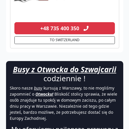
+48 735 400 350
TO SWITZERLAND
Busy z Otwocka do Szwajcarii
codziennie !
Skoro nasze
busy
kursują z Warszawy, to nie mogliśmy
zapomnieć o
Otwocku!
Bliskość stolicy sprawia, że wiele
osób znajduje tu spokój w domowym zaciszu, po całym
dniu pracy w Warszawie. Niezależnie od tego gdzie
jesteś, bardzo możliwe, że potrzebujesz dostać się do
Europy Zachodniej.