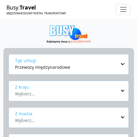
Busy.
Travel
MIĘDZYNARODOWY PORTAL TRANSPORTOWY
Typ usługi
Przewozy międzynarodowe
Z kraju
Wybierz...
Z miasta
Wybierz...