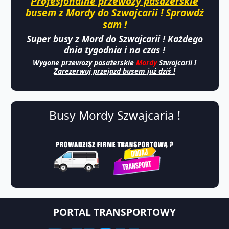
Profesjonalne przewozy pasażerskie
busem z Mordy do Szwajcarii ! Sprawdź
sam !
Super busy z Mord do Szwajcarii ! Każdego
dnia tygodnia i na czas !
Wygone przewozy pasażerskie
Mordy
Szwajcarii !
Zarezerwuj przejazd busem już dziś !
Busy Mordy Szwajcaria !
PORTAL TRANSPORTOWY