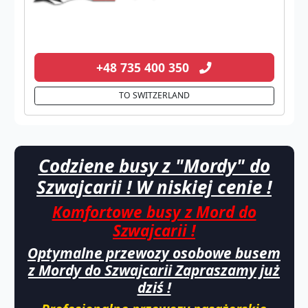
+48 735 400 350
TO SWITZERLAND
Codziene busy z "Mordy" do
Szwajcarii ! W niskiej cenie !
Komfortowe busy z Mord do
Szwajcarii !
Optymalne przewozy osobowe busem
z Mordy do Szwajcarii Zapraszamy już
dziś !