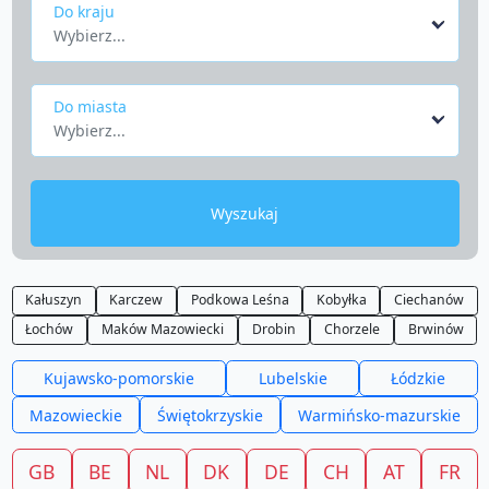
Do kraju
Wybierz...
Do miasta
Wybierz...
Wyszukaj
Kałuszyn
Karczew
Podkowa Leśna
Kobyłka
Ciechanów
Łochów
Maków Mazowiecki
Drobin
Chorzele
Brwinów
Kujawsko-pomorskie
Lubelskie
Łódzkie
Mazowieckie
Świętokrzyskie
Warmińsko-mazurskie
GB
BE
NL
DK
DE
CH
AT
FR