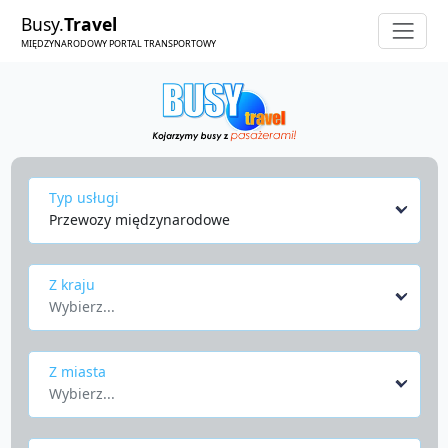
Busy.
Travel
MIĘDZYNARODOWY PORTAL TRANSPORTOWY
Typ usługi
Przewozy międzynarodowe
Z kraju
Wybierz...
Z miasta
Wybierz...