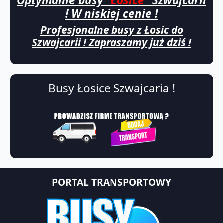
Optymalne busy
"Łosice"
Szwajcarii
! W niskiej cenie !
Profesjonalne busy z Łosic do
Szwajcarii ! Zapraszamy już dziś !
Busy Łosice Szwajcaria !
PORTAL TRANSPORTOWY