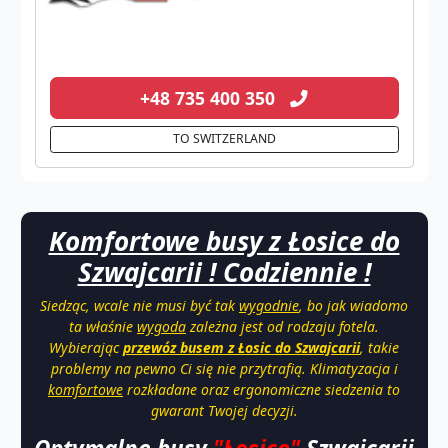
+48 735 400 350
TO SWITZERLAND
Komfortowe busy z Łosice do
Szwajcarii ! Codziennie !
Siedząc, wcale nie musi być tak
wygodnie
, bo jak wiadomo
ta właśnie
wygoda
zależna jest od rodzaju fotela.
Wybierając
przewóz
busem z
Łosic do Szwajcarii
, takie
problemy na pewno Ci się nie przytrafią. Klimatyzacja i
komfortowe
rozkładane oraz ergonomiczne siedzenia to
gwarant Twojej decyzji.