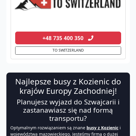
+48 735 400 350
TO SWITZERLAND
Najlepsze busy z Kozienic do
krajów Europy Zachodniej!
Planujesz wyjazd do Szwajcarii i
zastanawiasz się nad formą
transportu?
Optymalnym rozwiązaniem są znane
busy z Kozienic
i
województwa
mazowieckiego
. Jesteśmy firmą o dużej