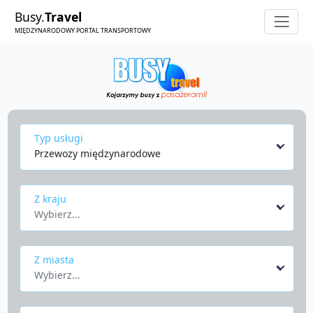
Busy.
Travel
MIĘDZYNARODOWY PORTAL TRANSPORTOWY
Typ usługi
Przewozy międzynarodowe
Z kraju
Wybierz...
Z miasta
Wybierz...