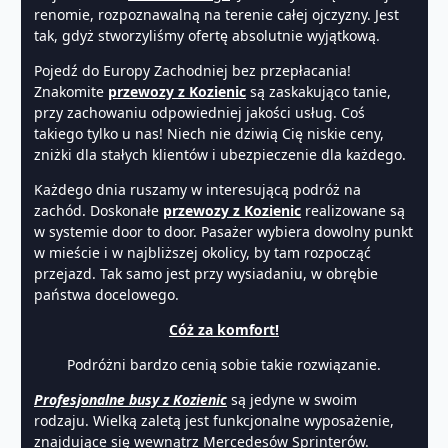
renomie, rozpoznawalną na terenie całej ojczyzny. Jest
tak, gdyż stworzyliśmy ofertę absolutnie wyjątkową.
Pojedź do Europy Zachodniej bez przepłacania!
Znakomite
przewozy z Kozienic
są zaskakująco tanie,
przy zachowaniu odpowiedniej jakości usług. Coś
takiego tylko u nas! Niech nie dziwią Cię niskie ceny,
zniżki dla stałych klientów i ubezpieczenie dla każdego.
Każdego dnia ruszamy w interesującą podróż na
zachód. Doskonałe
przewozy z Kozienic
realizowane są
w systemie door to door. Pasażer wybiera dowolny punkt
w mieście i w najbliższej okolicy, by tam rozpocząć
przejazd. Tak samo jest przy wysiadaniu, w obrębie
państwa docelowego.
Cóż za komfort!
Podróżni bardzo cenią sobie takie rozwiązanie.
Profesjonalne busy z Kozienic
są jedyne w swoim
rodzaju. Wielką zaletą jest funkcjonalne wyposażenie,
znajdujące się wewnątrz Mercedesów Sprinterów.