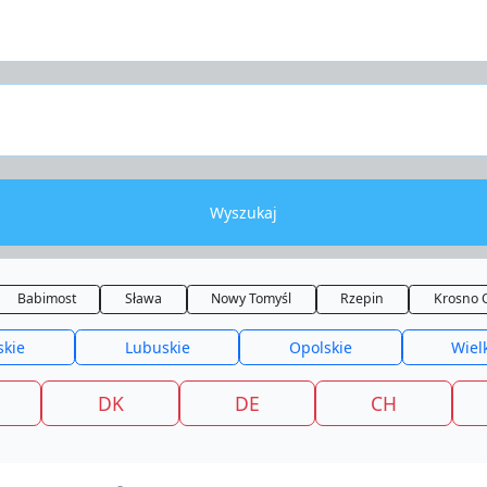
Wyszukaj
Babimost
Sława
Nowy Tomyśl
Rzepin
Krosno 
skie
Lubuskie
Opolskie
Wiel
DK
DE
CH