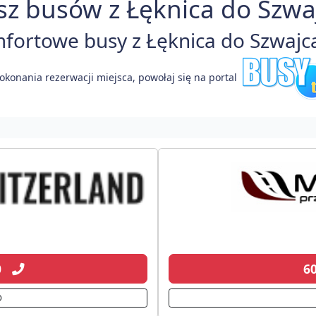
z busów z Łęknica do Szwaj
ortowe busy z Łęknica do Szwajcar
okonania rezerwacji miejsca, powołaj się na portal
50
6
D