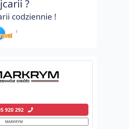
carii ?
ii codziennie !
!
05 920 292
MARKRYM