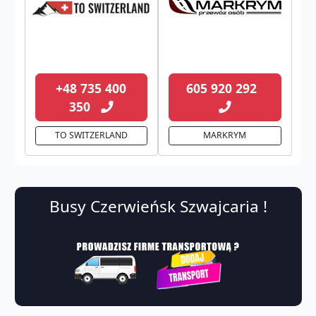
+48 735 400
605 920 292
350
TO SWITZERLAND
MARKRYM
Busy Czerwieńsk Szwajcaria !