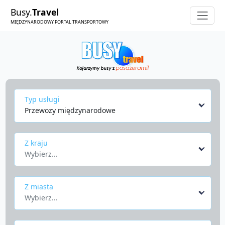
Busy.
Travel
MIĘDZYNARODOWY PORTAL TRANSPORTOWY
Typ usługi
Przewozy międzynarodowe
Z kraju
Wybierz...
Z miasta
Wybierz...