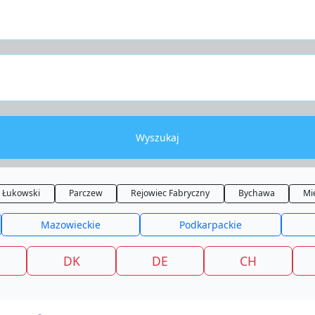
Wyszukaj
k Łukowski
Parczew
Rejowiec Fabryczny
Bychawa
Mi
Mazowieckie
Podkarpackie
DK
DE
CH