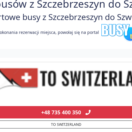
usów z Szczebrzeszyn do Sz
owe busy z Szczebrzeszyn do Szwaj
okonania rezerwacji miejsca, powołaj się na portal
+48 735 400 350
TO SWITZERLAND