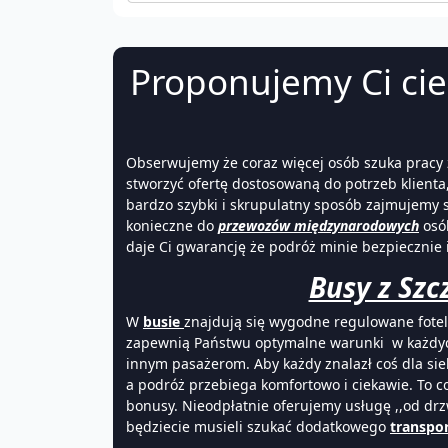
Proponujemy Ci cie
Obserwujemy że coraz więcej osób szuka pracy 
stworzyć ofertę dostosowaną do potrzeb klienta
bardzo szybki i skrupulatny sposób zajmujemy s
konieczne do
przewozów międzynarodowych
osób
daje Ci gwarancję że podróż minie bezpiecznie i
Busy z Szc
W
busie
znajdują się wygodne regulowane fotele
zapewnią Państwu optymalne warunki w każdych
innym pasażerom. Aby każdy znalazł coś dla sie
a podróż przebiega komfortowo i ciekawie. To co
bonusy. Nieodpłatnie oferujemy usługę ,,od drz
będziecie musieli szukać dodatkowego
transpo