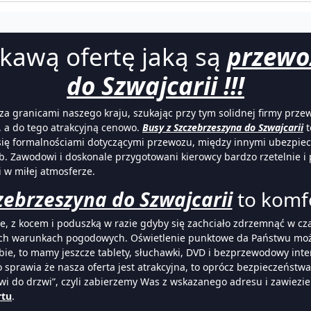
kawą ofertę jaką są
przewo
do Szwajcarii !!!
za granicami naszego kraju, szukając przy tym solidnej firmy prz
, a do tego atrakcyjną cenowo.
Busy z Szczebrzeszyna do Szwajcarii
t
ię formalnościami dotyczącymi przewozu, między innymi ubezpieczen
. Zawodowi i doskonale przygotowani kierowcy bardzo rzetelnie i 
 w miłej atmosferze.
zebrzeszyna do Szwajcarii
to komfo
, z kocem i poduszką w razie gdyby się zachciało zdrzemnąć w cza
 warunkach pogodowych. Oświetlenie punktowe da Państwu możliw
bie, to mamy jeszcze tablety, słuchawki, DVD i bezprzewodowy int
 sprawia że nasza oferta jest atrakcyjna, to oprócz bezpieczeństwa
wi do drzwi”, czyli zabierzemy Was z wskazanego adresu i zawiezi
rtu
.