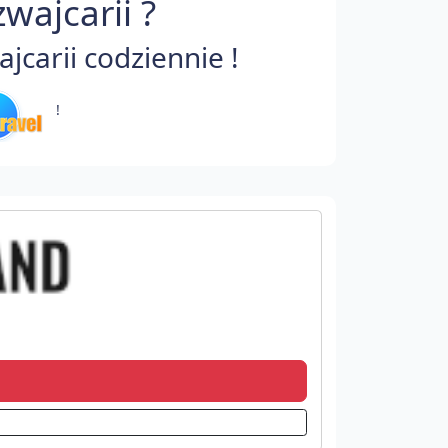
wajcarii ?
carii codziennie !
!