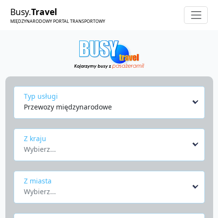
Busy.
Travel
MIĘDZYNARODOWY PORTAL TRANSPORTOWY
Typ usługi
Przewozy międzynarodowe
Z kraju
Wybierz...
Z miasta
Wybierz...