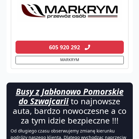
605 920 292
MARKRYM
Busy z Jabłonowo Pomorskie
do Szwajcarii
to najnowsze
auta, bardzo nowoczesne a co
za tym idzie bezpieczne !!!
Od długiego czasu obserwujemy zmianę kierunku
podróży naszego klienta. Dlatego wychodząc naprzeciw