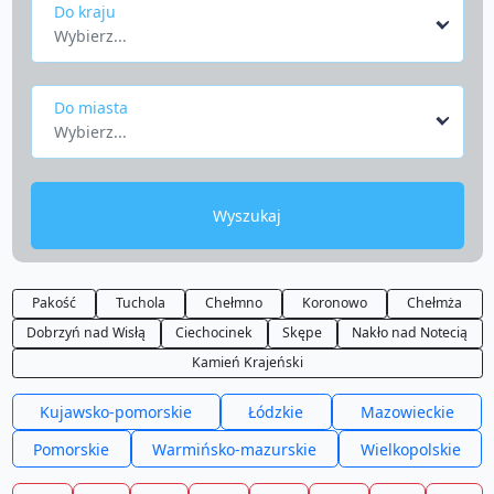
Do kraju
Wybierz...
Do miasta
Wybierz...
Wyszukaj
Pakość
Tuchola
Chełmno
Koronowo
Chełmża
Dobrzyń nad Wisłą
Ciechocinek
Skępe
Nakło nad Notecią
Kamień Krajeński
Kujawsko-pomorskie
Łódzkie
Mazowieckie
Pomorskie
Warmińsko-mazurskie
Wielkopolskie