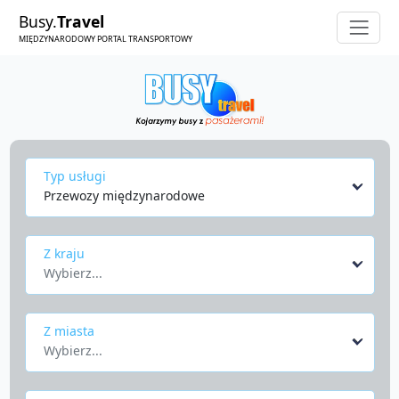
Busy.
Travel
MIĘDZYNARODOWY PORTAL TRANSPORTOWY
Typ usługi
Przewozy międzynarodowe
Z kraju
Wybierz...
Z miasta
Wybierz...