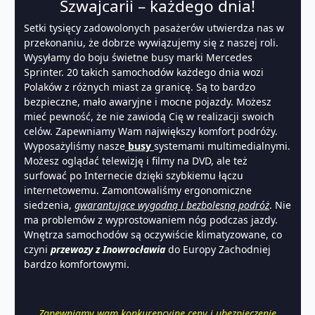
Szwajcarii – każdego dnia!
Setki tysięcy zadowolonych pasażerów utwierdza nas w
przekonaniu, że dobrze wywiązujemy się z naszej roli.
Wysyłamy do boju świetne busy marki Mercedes
Sprinter. 20 takich samochodów każdego dnia wozi
Polaków z różnych miast za granicę. Są to bardzo
bezpieczne, mało awaryjne i mocne pojazdy. Możesz
mieć pewność, że nie zawiodą Cię w realizacji swoich
celów. Zapewniamy Wam największy komfort podróży.
Wyposażyliśmy nasze
busy
systemami multimedialnymi.
Możesz oglądać telewizję i filmy na DVD, ale też
surfować po Internecie dzięki szybkiemu łączu
internetowemu. Zamontowaliśmy ergonomiczne
siedzenia,
gwarantujące wygodną i bezbolesną podróż
. Nie
ma problemów z wyprostowaniem nóg podczas jazdy.
Wnętrza samochodów są oczywiście klimatyzowane, co
czyni
przewozy z Inowrocławia
do Europy Zachodniej
bardzo komfortowymi.
Zapewniamy wam konkurencyjne ceny i ubezpieczenie