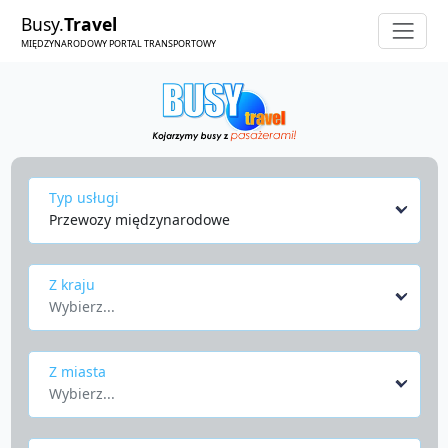
Busy.
Travel
MIĘDZYNARODOWY PORTAL TRANSPORTOWY
Typ usługi
Przewozy międzynarodowe
Z kraju
Wybierz...
Z miasta
Wybierz...