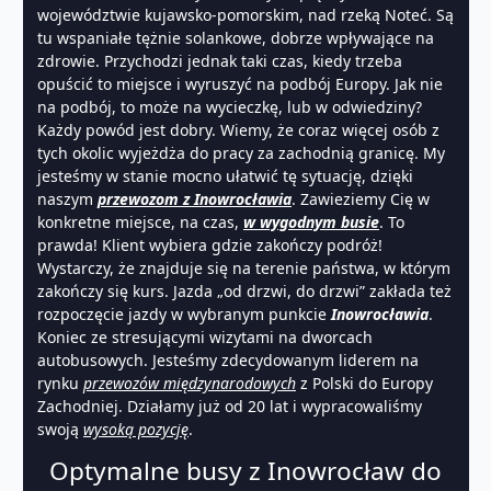
województwie kujawsko-pomorskim, nad rzeką Noteć. Są
tu wspaniałe tężnie solankowe, dobrze wpływające na
zdrowie. Przychodzi jednak taki czas, kiedy trzeba
opuścić to miejsce i wyruszyć na podbój Europy. Jak nie
na podbój, to może na wycieczkę, lub w odwiedziny?
Każdy powód jest dobry. Wiemy, że coraz więcej osób z
tych okolic wyjeżdża do pracy za zachodnią granicę. My
jesteśmy w stanie mocno ułatwić tę sytuację, dzięki
naszym
przewozom z Inowrocławia
. Zawieziemy Cię w
konkretne miejsce, na czas,
w wygodnym busie
. To
prawda! Klient wybiera gdzie zakończy podróż!
Wystarczy, że znajduje się na terenie państwa, w którym
zakończy się kurs. Jazda „od drzwi, do drzwi” zakłada też
rozpoczęcie jazdy w wybranym punkcie
Inowrocławia
.
Koniec ze stresującymi wizytami na dworcach
autobusowych. Jesteśmy zdecydowanym liderem na
rynku
przewozów międzynarodowych
z Polski do Europy
Zachodniej. Działamy już od 20 lat i wypracowaliśmy
swoją
wysoką pozycję
.
Optymalne busy z Inowrocław do