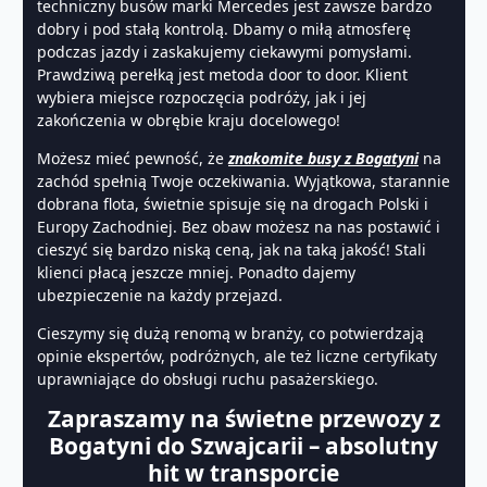
techniczny busów marki Mercedes jest zawsze bardzo
dobry i pod stałą kontrolą. Dbamy o miłą atmosferę
podczas jazdy i zaskakujemy ciekawymi pomysłami.
Prawdziwą perełką jest metoda door to door. Klient
wybiera miejsce rozpoczęcia podróży, jak i jej
zakończenia w obrębie kraju docelowego!
Możesz mieć pewność, że
znakomite busy z Bogatyni
na
zachód spełnią Twoje oczekiwania. Wyjątkowa, starannie
dobrana flota, świetnie spisuje się na drogach Polski i
Europy Zachodniej. Bez obaw możesz na nas postawić i
cieszyć się bardzo niską ceną, jak na taką jakość! Stali
klienci płacą jeszcze mniej. Ponadto dajemy
ubezpieczenie na każdy przejazd.
Cieszymy się dużą renomą w branży, co potwierdzają
opinie ekspertów, podróżnych, ale też liczne certyfikaty
uprawniające do obsługi ruchu pasażerskiego.
Zapraszamy na świetne przewozy z
Bogatyni do Szwajcarii – absolutny
hit w transporcie