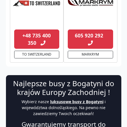
+48 735 400
605 920 292
350
TO SWITZERLAND
MARKRYM
Najlepsze busy z Bogatyni do
krajów Europy Zachodniej !
Wybierz nasze
luksusowe busy z Bogatyni
i
województwa dolnośląskiego. Na pewno nie
zawiedziemy Twoich oczekiwań!
Gwarantujemy transport do