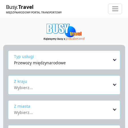
Busy.
Travel
MIĘDZYNARODOWY PORTAL TRANSPORTOWY
Typ usługi
Przewozy międzynarodowe
Z kraju
Wybierz...
Z miasta
Wybierz...