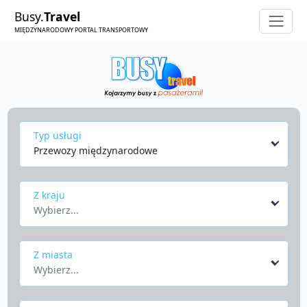
Busy.
Travel
MIĘDZYNARODOWY PORTAL TRANSPORTOWY
Typ usługi
Przewozy międzynarodowe
Z kraju
Wybierz...
Z miasta
Wybierz...