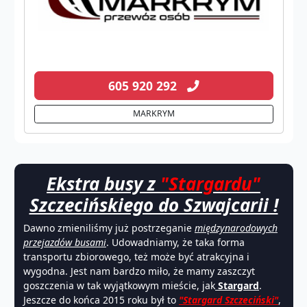
605 920 292
MARKRYM
Ekstra busy z
"Stargardu"
Szczecińskiego do Szwajcarii !
Dawno zmieniliśmy już postrzeganie
międzynarodowych
przejazdów busami
. Udowadniamy, że taka forma
transportu zbiorowego, też może być atrakcyjna i
wygodna. Jest nam bardzo miło, że mamy zaszczyt
goszczenia w tak wyjątkowym mieście, jak
Stargard
.
Jeszcze do końca 2015 roku był to
"Stargard Szczeciński"
,