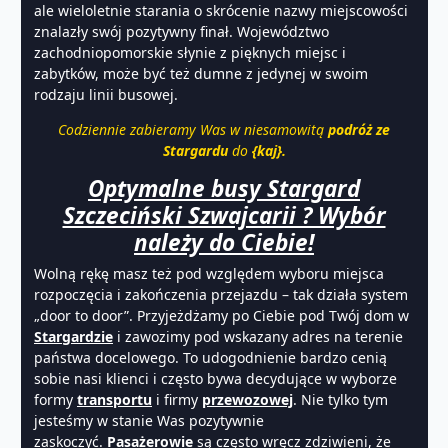
ale wieloletnie starania o skrócenie nazwy miejscowości
znalazły swój pozytywny finał. Województwo
zachodniopomorskie słynie z pięknych miejsc i
zabytków, może być też dumne z jedynej w swoim
rodzaju linii busowej.
Codziennie zabieramy Was w niesamowitą
podróż ze
Stargardu
do
{kaj}.
Optymalne busy Stargard
Szczeciński Szwajcarii ? Wybór
należy do Ciebie!
Wolną rękę masz też pod względem wyboru miejsca
rozpoczęcia i zakończenia przejazdu – tak działa system
„door to door”. Przyjeżdżamy po Ciebie pod Twój dom w
Stargardzie
i zawozimy pod wskazany adres na terenie
państwa docelowego. To udogodnienie bardzo cenią
sobie nasi klienci i często bywa decydujące w wyborze
formy
transportu
i firmy
przewozowej
. Nie tylko tym
jesteśmy w stanie Was pozytywnie
zaskoczyć.
Pasażerowie
są często wręcz zdziwieni, że