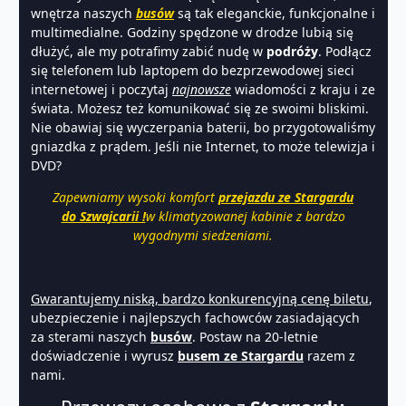
wnętrza naszych
busów
są tak eleganckie, funkcjonalne i
multimedialne. Godziny spędzone w drodze lubią się
dłużyć, ale my potrafimy zabić nudę w
podróży
. Podłącz
się telefonem lub laptopem do bezprzewodowej sieci
internetowej i poczytaj
najnowsze
wiadomości z kraju i ze
świata. Możesz też komunikować się ze swoimi bliskimi.
Nie obawiaj się wyczerpania baterii, bo przygotowaliśmy
gniazdka z prądem. Jeśli nie Internet, to może telewizja i
DVD?
Zapewniamy wysoki komfort
przejazdu ze Stargardu
do Szwajcarii !
w klimatyzowanej kabinie z bardzo
wygodnymi siedzeniami.
Gwarantujemy niską, bardzo konkurencyjną cenę biletu
,
ubezpieczenie i najlepszych fachowców zasiadających
za sterami naszych
busów
. Postaw na 20-letnie
doświadczenie i wyrusz
busem ze Stargardu
razem z
nami.