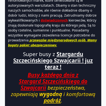
renomowanych marek, które serwisowane są w
autoryzowanych warsztatach. Dbamy o stan techniczny
naszych samochodów, ale równie dokładnie dbamy o
dobór ludzi, którzy z nami pracują. Zatrudniamy dobrze
wykwalifikowanych i
doświadczonych
kierowców, którzy
znają doskonale topografię kraju do którego jadą. Są to
osoby rzetelne, sumienne i punktualne. Posiadamy
wszystkie wymagane zezwolenia licencje potrzebne do
prowadzenia
przewozów międzynarodowych osób. Mamy
bogaty pakiet ubezpieczeniowy.
Super busy z
Stargardu
Szczecińskiego Szwajcarii ! juz
teraz !
Busy każdego dnia z
Stargard Szczecińskiego do
Szwajcarii
bezpieczeństwa,
zapewniają
wygodną
i komfortową
podróż
.