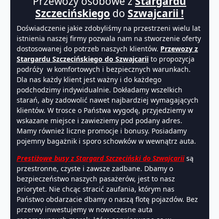
Przewozy osobowe z
Stargardu
Szczecińskiego
do
Szwajcarii !
Doświadczenie jakie zdobyliśmy na przestrzeni wielu lat
istnienia naszej firmy pozwala nam na stworzenie oferty
dostosowanej do potrzeb naszych klientów.
Przewozy z
Stargardu Szczecińskiego do Szwajcarii
to propozycja
podróży w komfortowych i bezpiecznych warunkach.
Dla nas każdy klient jest ważny i do każdego
podchodzimy indywidualnie. Dokładamy wszelkich
starań, aby zadowolić nawet najbardziej wymagających
klientów. W trosce o Państwa wygodę, przyjedziemy w
wskazane miejsce i zawieziemy pod podany adres.
Mamy również liczne promocje i bonusy. Posiadamy
pojemny bagażnik i sporo schowków w wewnątrz auta.
Prestiżowe busy z Stargard Szczeciński do Szwajcarii
są
przestronne, czyste i zawsze zadbane. Dbamy o
bezpieczeństwo naszych pasażerów, jest to nasz
priorytet. Nie chcąc stracić zaufania, którym nas
Państwo obdarzacie dbamy o naszą flotę pojazdów. Bez
przerwy inwestujemy w nowoczesne auta