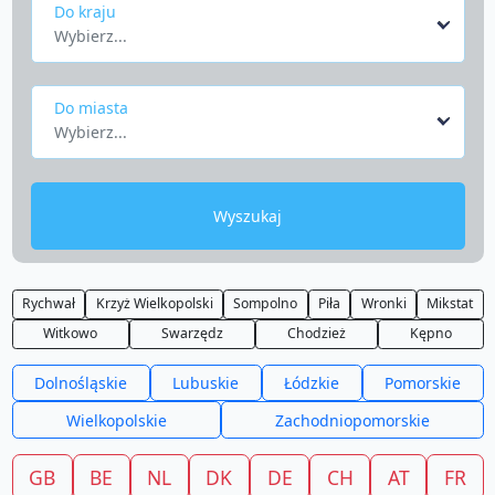
Do kraju
Wybierz...
Do miasta
Wybierz...
Wyszukaj
Rychwał
Krzyż Wielkopolski
Sompolno
Piła
Wronki
Mikstat
Witkowo
Swarzędz
Chodzież
Kępno
Dolnośląskie
Lubuskie
Łódzkie
Pomorskie
Wielkopolskie
Zachodniopomorskie
GB
BE
NL
DK
DE
CH
AT
FR