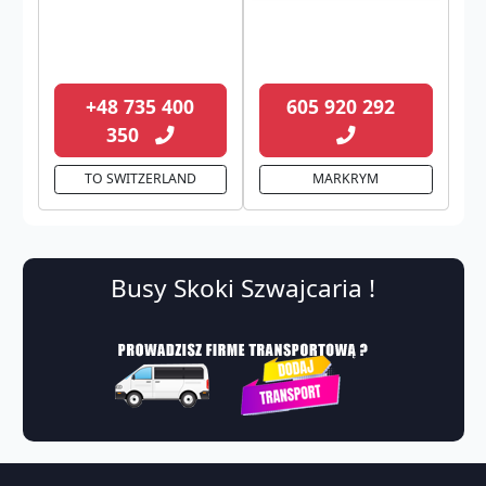
+48 735 400
605 920 292
350
TO SWITZERLAND
MARKRYM
Busy Skoki Szwajcaria !