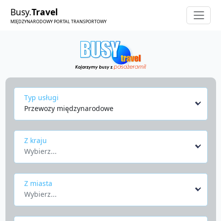
Busy.
Travel
MIĘDZYNARODOWY PORTAL TRANSPORTOWY
Typ usługi
Przewozy międzynarodowe
Z kraju
Wybierz...
Z miasta
Wybierz...