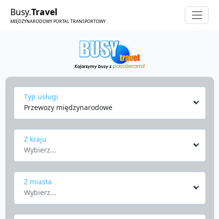
Busy.
Travel
MIĘDZYNARODOWY PORTAL TRANSPORTOWY
Typ usługi
Przewozy międzynarodowe
Z kraju
Wybierz...
Z miasta
Wybierz...