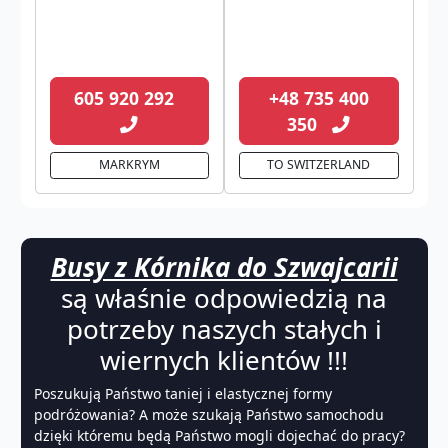
605 920 292
+48 735 400
350
MARKRYM
TO SWITZERLAND
Busy z Kórnika do Szwajcarii
są właśnie odpowiedzią na
potrzeby naszych stałych i
wiernych klientów !!!
Poszukują Państwo taniej i elastycznej formy
podróżowania? A może szukają Państwo samochodu
dzięki któremu będą Państwo mogli dojechać do pracy?