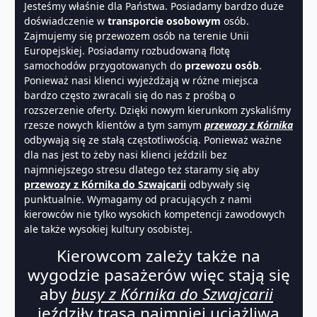
Jesteśmy właśnie dla Państwa. Posiadamy bardzo duże
doświadczenie w
transporcie osobowym
osób.
Zajmujemy się przewozem osób na terenie Unii
Europejskiej. Posiadamy rozbudowaną flotę
samochodów przygotowanych do
przewozu osób
.
Ponieważ nasi klienci wyjeżdżają w różne miejsca
bardzo często zwracali się do nas z prośbą o
rozszerzenie oferty. Dzięki nowym kierunkom zyskaliśmy
rzesze nowych klientów a tym samym
przewozy z Kórnika
odbywają się ze stałą częstotliwością. Ponieważ ważne
dla nas jest to żeby nasi klienci jeździli bez
najmniejszego stresu dlatego też staramy się aby
przewozy z Kórnika do Szwajcarii
odbywały się
punktualnie. Wymagamy od pracujących z nami
kierowców nie tylko wysokich kompetencji zawodowych
ale także wysokiej kultury osobistej.
Kierowcom zależy także na
wygodzie pasażerów więc stają się
aby
busy z Kórnika do Szwajcarii
jeździły trasą najmniej uciążliwą