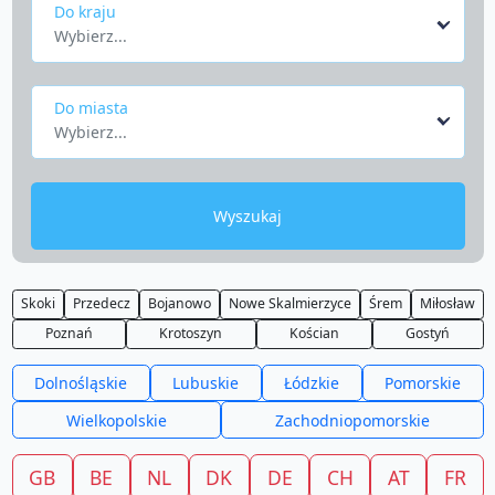
Do kraju
Wybierz...
Do miasta
Wybierz...
Wyszukaj
Skoki
Przedecz
Bojanowo
Nowe Skalmierzyce
Śrem
Miłosław
Poznań
Krotoszyn
Kościan
Gostyń
Dolnośląskie
Lubuskie
Łódzkie
Pomorskie
Wielkopolskie
Zachodniopomorskie
GB
BE
NL
DK
DE
CH
AT
FR