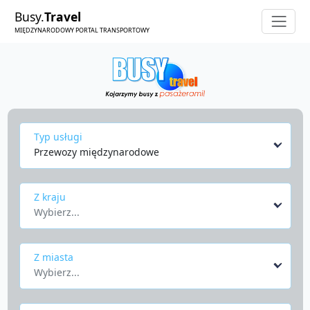
Busy.
Travel
MIĘDZYNARODOWY PORTAL TRANSPORTOWY
Typ usługi
Przewozy międzynarodowe
Z kraju
Wybierz...
Z miasta
Wybierz...