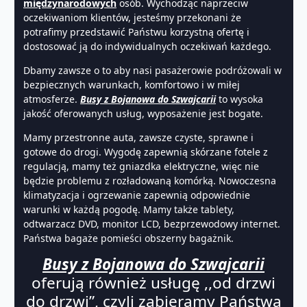
międzynarodowych
osób. Wychodząc naprzeciw
oczekiwaniom klientów, jesteśmy przekonani że
potrafimy przedstawić Państwu korzystną ofertę i
dostosować ją do indywidualnych oczekiwań każdego.
Dbamy zawsze o to aby nasi pasażerowie podróżowali w
bezpiecznych warunkach, komfortowo i w miłej
atmosferze.
Busy z Bojanowa do Szwajcarii
to wysoka
jakość oferowanych usług, wyposażenie jest bogate.
Mamy przestronne auta, zawsze czyste, sprawne i
gotowe do drogi. Wygodę zapewnią skórzane fotele z
regulacją, mamy też gniazdka elektryczne, więc nie
będzie problemu z rozładowaną komórką. Nowoczesna
klimatyzacja i ogrzewanie zapewnią odpowiednie
warunki w każdą pogodę. Mamy także tablety,
odtwarzacz DVD, monitor LCD, bezprzewodowy internet.
Państwa bagaże pomieści obszerny bagażnik.
Busy z Bojanowa do Szwajcarii
oferują również usługę ,,od drzwi
do drzwi”, czyli zabieramy Państwa