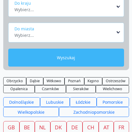
Do kraju
Wybierz...
Do miasta
Wybierz...
Wyszukaj
Obrzycko
Dąbie
Witkowo
Poznań
Kępno
Ostrzeszów
Opalenica
Czarnków
Sieraków
Wielichowo
Dolnośląskie
Lubuskie
Łódzkie
Pomorskie
Wielkopolskie
Zachodniopomorskie
GB
BE
NL
DK
DE
CH
AT
FR