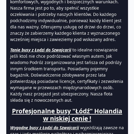
komfortowych, wygodnych i bezpiecznych warunkach.
Nasza firma jest po to, aby spełnić wszystkie
oczekiwania i potrzeby naszych klientów. Do każdego
podchodzimy indywidualnie, ponieważ każdy klient jest
dla nas ważny. Oferujemy usługę od drzwi do drzwi, co
znaczy że zabierzemy każdego klienta z wyznaczonego
wcześniej miejsca i zawieziemy pod wskazany adres.
Tanie busy z Łodzi do Szwajcarii
to idealne rozwiązanie
jeśli ktoś nie chce podróżować własnym autem. Jak
wiadomo Podróż zorganizowana jest tańsza od podróży
innym środkiem transportu. Posiadamy pojemny
bagażnik. Doświadczenie zdobywane przez lata
potwierdzają posiadane licencje, certyfikaty i zezwolenia
wymagane w przewozach międzynarodowych osób.
Każdy nasz przejazd jest ubezpieczony. Nasza flota
składa się z nowoczesnych aut.
Profesjonalne busy "Łódź" Holandia
w niskiej cenie !
Wygodne busy z Łodzi do Szwajcarii
wyjeżdżają zawsze na
czas i jadą możliwie najkrótszą i najbezpieczniejszą