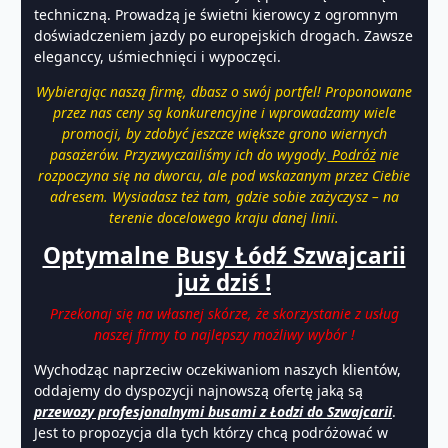
techniczną. Prowadzą je świetni kierowcy z ogromnym
doświadczeniem jazdy po europejskich drogach. Zawsze
eleganccy, uśmiechnięci i wypoczęci.
Wybierając naszą firmę, dbasz o swój portfel! Proponowane
przez nas ceny są konkurencyjne i wprowadzamy wiele
promocji, by zdobyć jeszcze większe grono wiernych
pasażerów. Przyzwyczailiśmy ich do wygody.
Podróż
nie
rozpoczyna się na dworcu, ale pod wskazanym przez Ciebie
adresem. Wysiadasz też tam, gdzie sobie zażyczysz – na
terenie docelowego kraju danej linii.
Optymalne Busy Łódź Szwajcarii
już dziś !
Przekonaj się na własnej skórze, że skorzystanie z usług
naszej firmy to najlepszy możliwy wybór !
Wychodząc naprzeciw oczekiwaniom naszych klientów,
oddajemy do dyspozycji najnowszą ofertę jaką są
przewozy profesjonalnymi busami z Łodzi do Szwajcarii
.
Jest to propozycja dla tych którzy chcą podróżować w