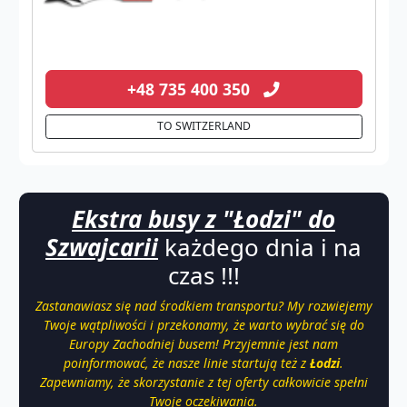
+48 735 400 350
TO SWITZERLAND
Ekstra busy z "Łodzi" do
Szwajcarii
każdego dnia i na
czas !!!
Zastanawiasz się nad środkiem transportu? My rozwiejemy
Twoje wątpliwości i przekonamy, że warto wybrać się do
Europy Zachodniej busem! Przyjemnie jest nam
poinformować, że nasze linie startują też z
Łodzi
.
Zapewniamy, że skorzystanie z tej oferty całkowicie spełni
Twoje oczekiwania.