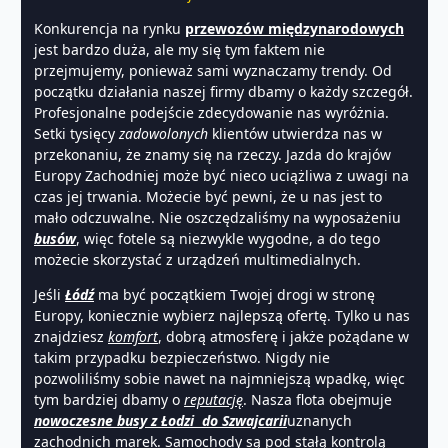
Konkurencja na rynku
przewozów międzynarodowych
jest bardzo duża, ale my się tym faktem nie
przejmujemy, ponieważ sami wyznaczamy trendy. Od
początku działania naszej firmy dbamy o każdy szczegół.
Profesjonalne podejście zdecydowanie nas wyróżnia.
Setki tysięcy
zadowolonych
klientów utwierdza nas w
przekonaniu, że znamy się na rzeczy. Jazda do krajów
Europy Zachodniej może być nieco uciążliwa z uwagi na
czas jej trwania. Możecie być pewni, że u nas jest to
mało odczuwalne. Nie oszczędzaliśmy na wyposażeniu
busów
, więc fotele są niezwykle wygodne, a do tego
możecie skorzystać z urządzeń multimedialnych.
Jeśli
Łódź
ma być początkiem Twojej drogi w stronę
Europy, koniecznie wybierz najlepszą ofertę. Tylko u nas
znajdziesz
komfort
, dobrą atmosferę i jakże pożądane w
takim przypadku bezpieczeństwo. Nigdy nie
pozwoliliśmy sobie nawet na najmniejszą wpadkę, więc
tym bardziej dbamy o
reputację
. Nasza flota obejmuje
nowoczesne
busy z Ł
odzi do Szwajcarii
uznanych
zachodnich marek. Samochody są pod stałą kontrolą