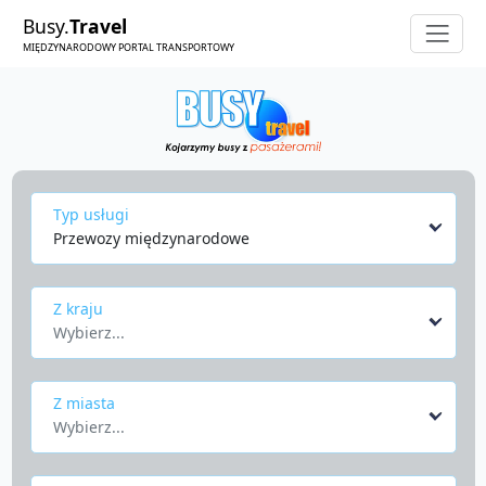
Busy.
Travel
MIĘDZYNARODOWY PORTAL TRANSPORTOWY
Typ usługi
Przewozy międzynarodowe
Z kraju
Wybierz...
Z miasta
Wybierz...