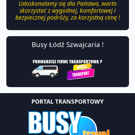
Udoskonalamy się dla Państwa, warto
skorzystać z wygodnej, komfortowej i
bezpiecznej podróży, za korzystną cenę !
Busy Łódź Szwajcaria !
PORTAL TRANSPORTOWY