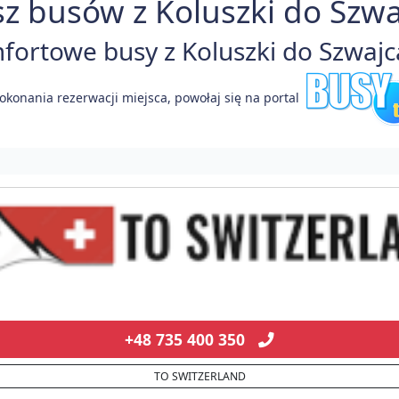
z busów z Koluszki do Szwaj
ortowe busy z Koluszki do Szwajcar
okonania rezerwacji miejsca, powołaj się na portal
+48 735 400 350
TO SWITZERLAND