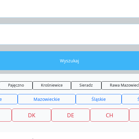
Wyszukaj
Pajęczno
Krośniewice
Sieradz
Rawa Mazowiec
e
Mazowieckie
Śląskie
DK
DE
CH