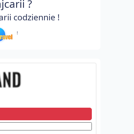
carii ?
ii codziennie !
!