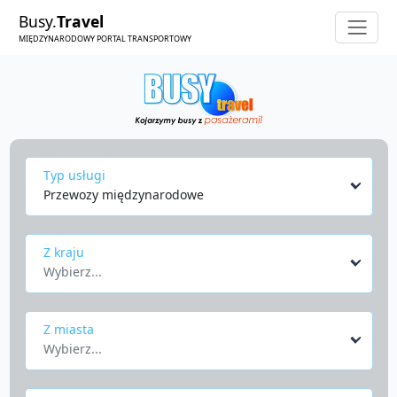
Busy.
Travel
MIĘDZYNARODOWY PORTAL TRANSPORTOWY
Typ usługi
Przewozy międzynarodowe
Z kraju
Wybierz...
Z miasta
Wybierz...