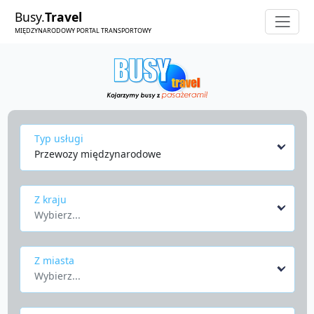
Busy.
Travel
MIĘDZYNARODOWY PORTAL TRANSPORTOWY
Typ usługi
Przewozy międzynarodowe
Z kraju
Wybierz...
Z miasta
Wybierz...