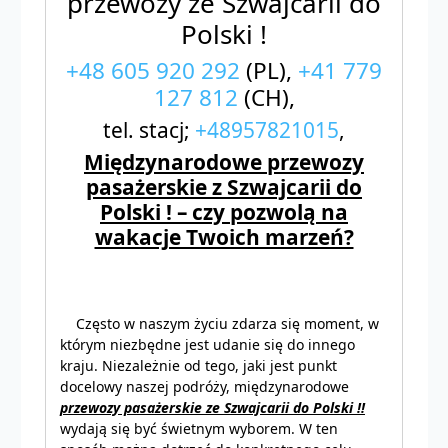
przewozy ze Szwajcarii do
Polski !
+48 605 920 292
(PL),
+41 779
127 812
(CH),
tel. stacj;
+48957821015
,
Międzynarodowe przewozy
pasażerskie z Szwajcarii do
Polski ! – czy pozwolą na
wakacje Twoich marzeń?
Często w naszym życiu zdarza się moment, w
którym niezbędne jest udanie się do innego
kraju. Niezależnie od tego, jaki jest punkt
docelowy naszej podróży, międzynarodowe
przewozy pasażerskie ze Szwajcarii do Polski !!
wydają się być świetnym wyborem. W ten