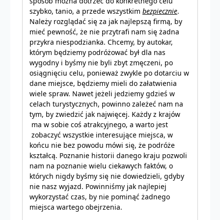
sposób można dotrzeć do konkretnego celu
szybko, tanio, a przede wszystkim
bezpiecznie
.
Należy rozglądać się za jak najlepszą firmą, by
mieć pewność, że nie przytrafi nam się żadna
przykra niespodzianka. Chcemy, by autokar,
którym będziemy podróżować był dla nas
wygodny i byśmy nie byli zbyt zmęczeni, po
osiągnięciu celu, ponieważ zwykle po dotarciu w
dane miejsce, będziemy mieli do załatwienia
wiele spraw. Nawet jeżeli jedziemy gdzieś w
celach turystycznych, powinno zależeć nam na
tym, by zwiedzić jak najwięcej. Każdy z krajów
ma w sobie coś atrakcyjnego, a warto jest
zobaczyć wszystkie interesujące miejsca, w
końcu nie bez powodu mówi się, że podróże
kształcą. Poznanie historii danego kraju pozwoli
nam na poznanie wielu ciekawych faktów, o
których nigdy byśmy się nie dowiedzieli, gdyby
nie nasz wyjazd. Powinniśmy jak najlepiej
wykorzystać czas, by nie pominąć żadnego
miejsca wartego obejrzenia.