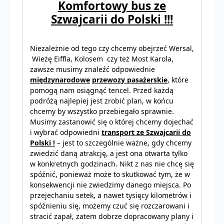
Komfortowy bus ze
Szwajcarii do Polski !!!
Niezależnie od tego czy chcemy obejrzeć Wersal,
Wieżę Eiffla, Kolosem czy też Most Karola,
zawsze musimy znaleźć odpowiednie
międzynarodowe
przewozy pasażerskie
, które
pomogą nam osiągnąć tencel. Przed każdą
podróżą najlepiej jest zrobić plan, w końcu
chcemy by wszystko przebiegało sprawnie.
Musimy zastanowić się o której chcemy dojechać
i wybrać odpowiedni
transport ze Szwajcarii do
Polski !
– jest to szczególnie ważne, gdy chcemy
zwiedzić daną atrakcję, a jest ona otwarta tylko
w konkretnych godzinach. Nikt z nas nie chcę się
spóźnić, ponieważ może to skutkować tym, że w
konsekwencji nie zwiedzimy danego miejsca. Po
przejechaniu setek, a nawet tysięcy kilometrów i
spóźnieniu się, możemy czuć się rozczarowani i
stracić zapał, zatem dobrze dopracowany plany i